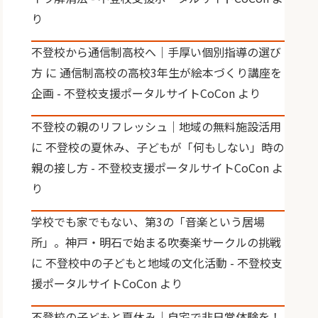
り
不登校から通信制高校へ｜手厚い個別指導の選び
方
に
通信制高校の高校3年生が絵本づくり講座を
企画 - 不登校支援ポータルサイトCoCon
より
不登校の親のリフレッシュ｜地域の無料施設活用
に
不登校の夏休み、子どもが「何もしない」時の
親の接し方 - 不登校支援ポータルサイトCoCon
よ
り
学校でも家でもない、第3の「音楽という居場
所」。神戸・明石で始まる吹奏楽サークルの挑戦
に
不登校中の子どもと地域の文化活動 - 不登校支
援ポータルサイトCoCon
より
不登校の子どもと夏休み｜自宅で非日常体験を！