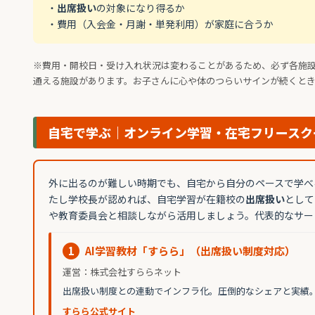
・
出席扱い
の対象になり得るか
・費用（入会金・月謝・単発利用）が家庭に合うか
※費用・開校日・受け入れ状況は変わることがあるため、必ず各施
通える施設があります。お子さんに心や体のつらいサインが続くと
自宅で学ぶ｜オンライン学習・在宅フリースク
外に出るのが難しい時期でも、自宅から自分のペースで学べ
たし学校長が認めれば、自宅学習が在籍校の
出席扱い
として
や教育委員会と相談しながら活用しましょう。代表的なサー
1
AI学習教材「すらら」（出席扱い制度対応）
運営：株式会社すららネット
出席扱い制度との連動でインフラ化。圧倒的なシェアと実績
すらら公式サイト