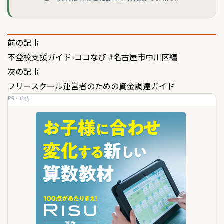
投
前の記事
不登校支援ガイド-ココなび #名古屋市中川区編
稿
次の記事
ナ
フリースクール運営者のための資金調達ガイド
ビ
PR・広告
ゲ
ー
シ
ョ
ン