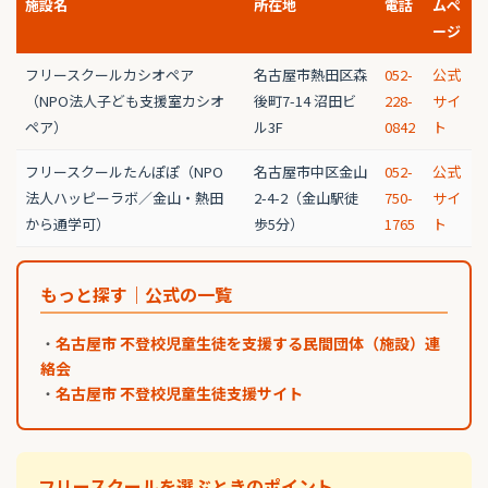
施設名
所在地
電話
ムペ
ージ
フリースクールカシオペア
名古屋市熱田区森
052-
公式
（NPO法人子ども支援室カシオ
後町7-14 沼田ビ
228-
サイ
ペア）
ル3F
0842
ト
フリースクールたんぽぽ（NPO
名古屋市中区金山
052-
公式
法人ハッピーラボ／金山・熱田
2-4-2（金山駅徒
750-
サイ
から通学可）
歩5分）
1765
ト
もっと探す｜公式の一覧
・
名古屋市 不登校児童生徒を支援する民間団体（施設）連
絡会
・
名古屋市 不登校児童生徒支援サイト
フリースクールを選ぶときのポイント