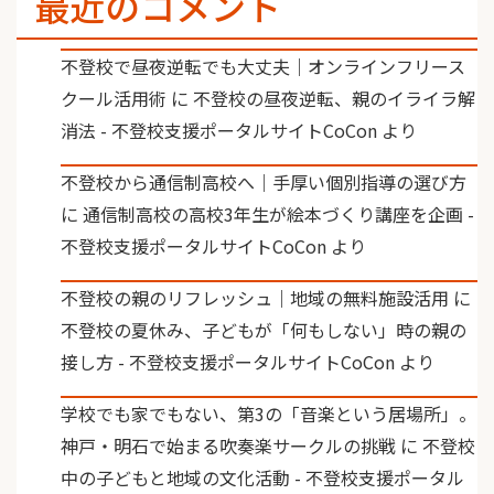
最近のコメント
不登校で昼夜逆転でも大丈夫｜オンラインフリース
クール活用術
に
不登校の昼夜逆転、親のイライラ解
消法 - 不登校支援ポータルサイトCoCon
より
不登校から通信制高校へ｜手厚い個別指導の選び方
に
通信制高校の高校3年生が絵本づくり講座を企画 -
不登校支援ポータルサイトCoCon
より
不登校の親のリフレッシュ｜地域の無料施設活用
に
不登校の夏休み、子どもが「何もしない」時の親の
接し方 - 不登校支援ポータルサイトCoCon
より
学校でも家でもない、第3の「音楽という居場所」。
神戸・明石で始まる吹奏楽サークルの挑戦
に
不登校
中の子どもと地域の文化活動 - 不登校支援ポータル