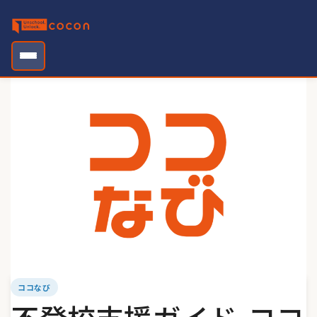
Skip
to
content
ココなび