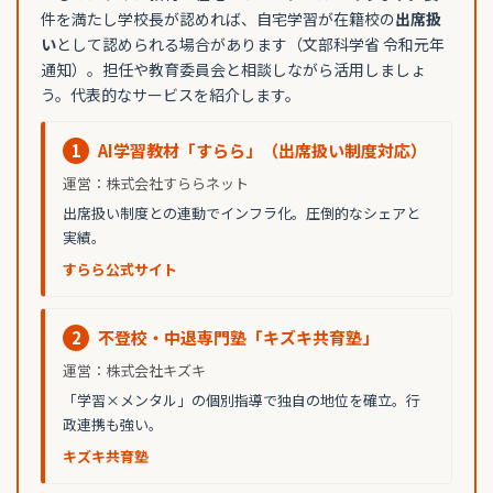
件を満たし学校長が認めれば、自宅学習が在籍校の
出席扱
い
として認められる場合があります（文部科学省 令和元年
通知）。担任や教育委員会と相談しながら活用しましょ
う。代表的なサービスを紹介します。
1
AI学習教材「すらら」（出席扱い制度対応）
運営：株式会社すららネット
出席扱い制度との連動でインフラ化。圧倒的なシェアと
実績。
すらら公式サイト
2
不登校・中退専門塾「キズキ共育塾」
運営：株式会社キズキ
「学習×メンタル」の個別指導で独自の地位を確立。行
政連携も強い。
キズキ共育塾