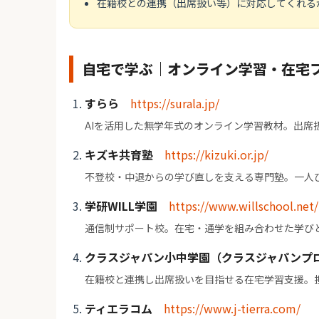
在籍校との連携（出席扱い等）に対応してくれる
自宅で学ぶ｜オンライン学習・在宅
すらら
https://surala.jp/
AIを活用した無学年式のオンライン学習教材。出席
キズキ共育塾
https://kizuki.or.jp/
不登校・中退からの学び直しを支える専門塾。一人
学研WILL学園
https://www.willschool.net/
通信制サポート校。在宅・通学を組み合わせた学び
クラスジャパン小中学園（クラスジャパンプ
在籍校と連携し出席扱いを目指せる在宅学習支援。
ティエラコム
https://www.j-tierra.com/