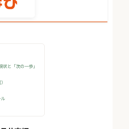
の現状と「次の一歩」
室）
ール