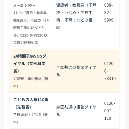
保護者・教職員（不登
088-
月〜金 9:00〜
校・いじめ・学校生
821-
17:00（祝日・年末年
活・子育てなどの相
9909
始を除く）※国の「24
談）
時間子供SOSダイヤ
ル」0120-0-78310 は
毎日24時間対応
24時間子供SOSダ
イヤル（文部科学
0120-
全国共通の相談ダイヤ
省）
0-
ル
78310
24時間・年中無休（無
料）
こどもの人権110番
0120-
（法務省）
全国共通の相談ダイヤ
007-
ル
平日 8:30〜17:15（無
110
料）