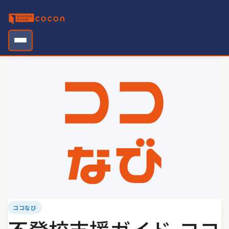
Skip
to
content
ココなび