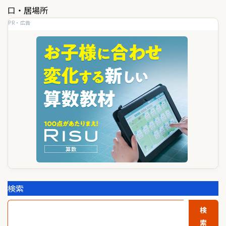
ゲ
口・居場所
PR・広告
ー
シ
ョ
ン
検索
検
索