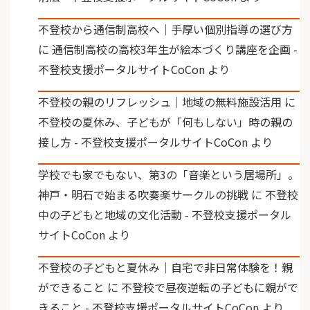
不登校から通信制高校へ｜手厚い個別指導の選び方
に
通信制高校の高校3年生が絵本づくり講座を企画 -
不登校支援ポータルサイトCoCon
より
不登校の親のリフレッシュ｜地域の無料施設活用
に
不登校の夏休み、子どもが「何もしない」時の親の
接し方 - 不登校支援ポータルサイトCoCon
より
学校でも家でもない、第3の「音楽という居場所」。
神戸・明石で始まる吹奏楽サークルの挑戦
に
不登校
中の子どもと地域の文化活動 - 不登校支援ポータル
サイトCoCon
より
不登校の子どもと夏休み｜自宅で非日常体験を！親
ができること
に
不登校で昼夜逆転の子どもに親がで
きること - 不登校支援ポータルサイトCoCon
より