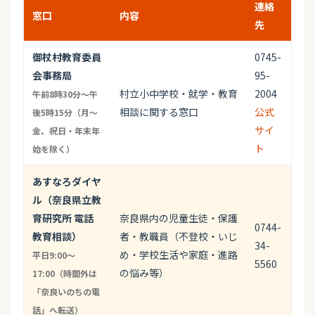
連絡
窓口
内容
先
御杖村教育委員
0745-
会事務局
95-
村立小中学校・就学・教育
2004
午前8時30分〜午
相談に関する窓口
公式
後5時15分（月〜
サイ
金、祝日・年末年
ト
始を除く）
あすなろダイヤ
ル（奈良県立教
育研究所 電話
奈良県内の児童生徒・保護
0744-
教育相談）
者・教職員（不登校・いじ
34-
め・学校生活や家庭・進路
平日9:00〜
5560
の悩み等）
17:00（時間外は
「奈良いのちの電
話」へ転送）