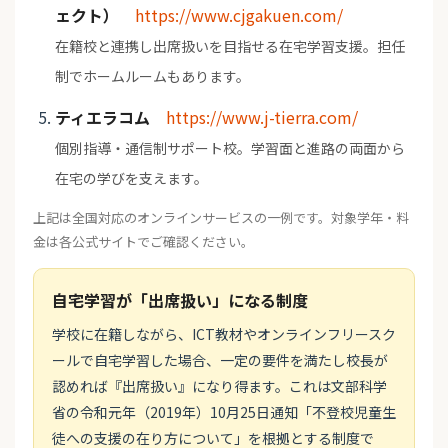
ェクト）
https://www.cjgakuen.com/
在籍校と連携し出席扱いを目指せる在宅学習支援。担任
制でホームルームもあります。
ティエラコム
https://www.j-tierra.com/
個別指導・通信制サポート校。学習面と進路の両面から
在宅の学びを支えます。
上記は全国対応のオンラインサービスの一例です。対象学年・料
金は各公式サイトでご確認ください。
自宅学習が「出席扱い」になる制度
学校に在籍しながら、ICT教材やオンラインフリースク
ールで自宅学習した場合、一定の要件を満たし校長が
認めれば『出席扱い』になり得ます。これは文部科学
省の令和元年（2019年）10月25日通知「不登校児童生
徒への支援の在り方について」を根拠とする制度で