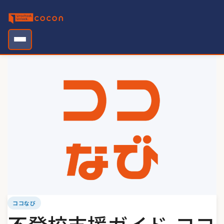
Skip
to
content
ココなび