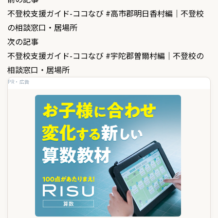
投
不登校支援ガイド-ココなび #高市郡明日香村編｜不登校
稿
の相談窓口・居場所
ナ
次の記事
ビ
不登校支援ガイド-ココなび #宇陀郡曽爾村編｜不登校の
ゲ
相談窓口・居場所
PR・広告
ー
シ
ョ
ン