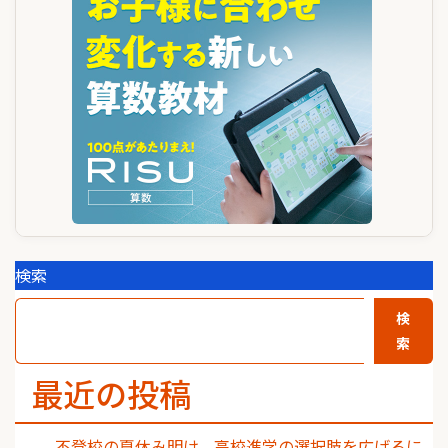
ー
シ
ョ
ン
検索
検
索
最近の投稿
不登校の夏休み明け、高校進学の選択肢を広げるに