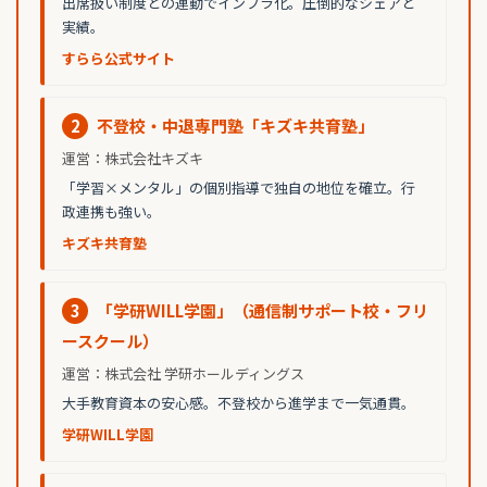
出席扱い制度との連動でインフラ化。圧倒的なシェアと
実績。
すらら公式サイト
2
不登校・中退専門塾「キズキ共育塾」
運営：株式会社キズキ
「学習×メンタル」の個別指導で独自の地位を確立。行
政連携も強い。
キズキ共育塾
3
「学研WILL学園」（通信制サポート校・フリ
ースクール）
運営：株式会社 学研ホールディングス
大手教育資本の安心感。不登校から進学まで一気通貫。
学研WILL学園