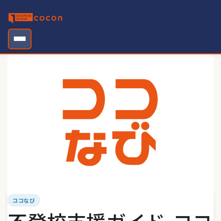
Skip
to
content
ココなび