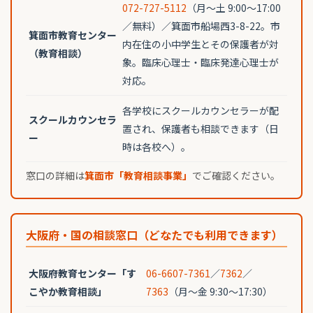
072-727-5112
（月〜土 9:00〜17:00
／無料）／箕面市船場西3-8-22。市
箕面市教育センター
内在住の小中学生とその保護者が対
（教育相談）
象。臨床心理士・臨床発達心理士が
対応。
各学校にスクールカウンセラーが配
スクールカウンセラ
置され、保護者も相談できます（日
ー
時は各校へ）。
窓口の詳細は
箕面市「教育相談事業」
でご確認ください。
大阪府・国の相談窓口（どなたでも利用できます）
大阪府教育センター「す
06-6607-7361
／
7362
／
こやか教育相談」
7363
（月〜金 9:30〜17:30）