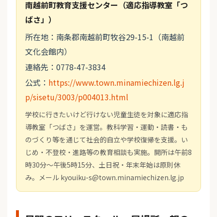
南越前町教育支援センター（適応指導教室「つ
ばさ」）
所在地：南条郡南越前町牧谷29-15-1（南越前
文化会館内）
連絡先：0778-47-3834
公式：
https://www.town.minamiechizen.lg.j
p/sisetu/3003/p004013.html
学校に行きたいけど行けない児童生徒を対象に適応指
導教室「つばさ」を運営。教科学習・運動・読書・も
のづくり等を通じて社会的自立や学校復帰を支援。い
じめ・不登校・進路等の教育相談も実施。開所は午前8
時30分〜午後5時15分、土日祝・年末年始は原則休
み。メール kyouiku-s@town.minamiechizen.lg.jp