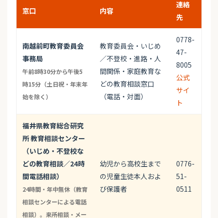
連絡
窓口
内容
先
0778-
南越前町教育委員会
教育委員会・いじめ
47-
事務局
／不登校・進路・人
8005
間関係・家庭教育な
午前8時30分から午後5
公式
どの教育相談窓口
時15分（土日祝・年末年
サイ
（電話・対面）
始を除く）
ト
福井県教育総合研究
所 教育相談センター
（いじめ・不登校な
どの教育相談／24時
幼児から高校生まで
0776-
間電話相談）
の児童生徒本人およ
51-
び保護者
0511
24時間・年中無休（教育
相談センターによる電話
相談）。来所相談・メー