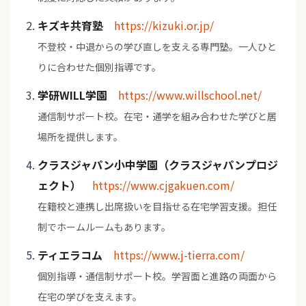
キズキ共育塾
https://kizuki.or.jp/
不登校・中退からの学び直しを支える専門塾。一人ひと
りに合わせた個別指導です。
学研WILL学園
https://www.willschool.net/
通信制サポート校。在宅・通学を組み合わせた学びと居
場所を提供します。
クラスジャパン小中学園（クラスジャパンプロジ
ェクト）
https://www.cjgakuen.com/
在籍校と連携し出席扱いを目指せる在宅学習支援。担任
制でホームルームもあります。
ティエラコム
https://www.j-tierra.com/
個別指導・通信制サポート校。学習面と進路の両面から
在宅の学びを支えます。