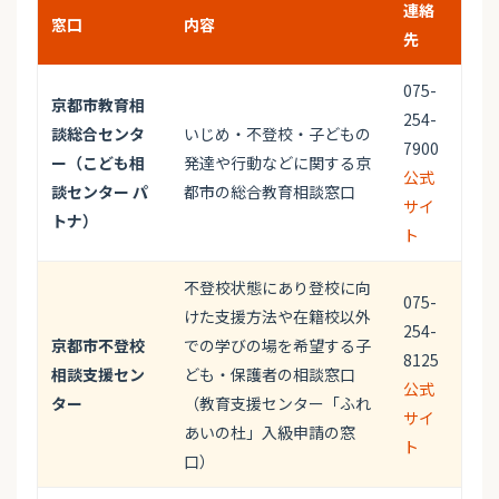
連絡
窓口
内容
先
075-
京都市教育相
254-
談総合センタ
いじめ・不登校・子どもの
7900
ー（こども相
発達や行動などに関する京
公式
談センター パ
都市の総合教育相談窓口
サイ
トナ）
ト
不登校状態にあり登校に向
075-
けた支援方法や在籍校以外
254-
京都市不登校
での学びの場を希望する子
8125
相談支援セン
ども・保護者の相談窓口
公式
ター
（教育支援センター「ふれ
サイ
あいの杜」入級申請の窓
ト
口）