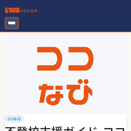
Skip
to
content
ココなび