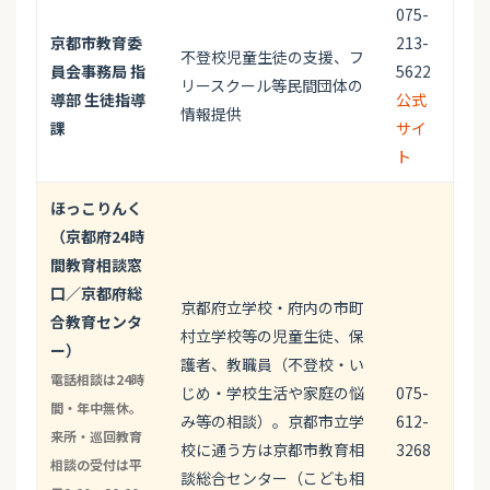
075-
京都市教育委
213-
不登校児童生徒の支援、フ
員会事務局 指
5622
リースクール等民間団体の
導部 生徒指導
公式
情報提供
課
サイ
ト
ほっこりんく
（京都府24時
間教育相談窓
口／京都府総
京都府立学校・府内の市町
合教育センタ
村立学校等の児童生徒、保
ー）
護者、教職員（不登校・い
電話相談は24時
じめ・学校生活や家庭の悩
075-
間・年中無休。
み等の相談）。京都市立学
612-
来所・巡回教育
校に通う方は京都市教育相
3268
相談の受付は平
談総合センター（こども相