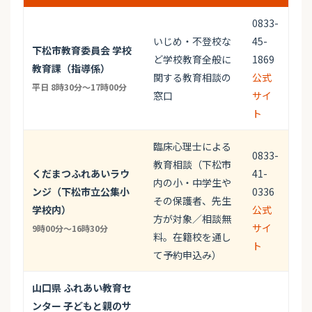
0833-
いじめ・不登校な
45-
下松市教育委員会 学校
ど学校教育全般に
1869
教育課（指導係）
関する教育相談の
公式
平日 8時30分～17時00分
窓口
サイ
ト
臨床心理士による
0833-
教育相談（下松市
くだまつふれあいラウ
41-
内の小・中学生や
ンジ（下松市立公集小
0336
その保護者、先生
学校内）
公式
方が対象／相談無
サイ
9時00分～16時30分
料。在籍校を通し
ト
て予約申込み）
山口県 ふれあい教育セ
ンター 子どもと親のサ