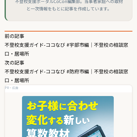
不登校支援ポータルCoCon編集部。当事者家庭への取材
と一次情報をもとに記事を作成しています。
投
前の記事
不登校支援ガイド-ココなび #宇部市編｜不登校の相談窓
稿
口・居場所
ナ
次の記事
ビ
不登校支援ガイド-ココなび #防府市編｜不登校の相談窓
ゲ
口・居場所
PR・広告
ー
シ
ョ
ン