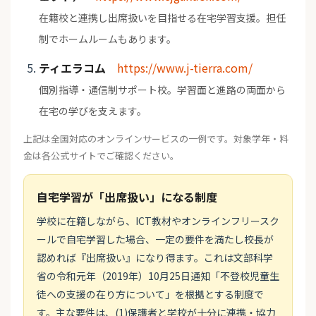
在籍校と連携し出席扱いを目指せる在宅学習支援。担任
制でホームルームもあります。
ティエラコム
https://www.j-tierra.com/
個別指導・通信制サポート校。学習面と進路の両面から
在宅の学びを支えます。
上記は全国対応のオンラインサービスの一例です。対象学年・料
金は各公式サイトでご確認ください。
自宅学習が「出席扱い」になる制度
学校に在籍しながら、ICT教材やオンラインフリースク
ールで自宅学習した場合、一定の要件を満たし校長が
認めれば『出席扱い』になり得ます。これは文部科学
省の令和元年（2019年）10月25日通知「不登校児童生
徒への支援の在り方について」を根拠とする制度で
す。主な要件は、(1)保護者と学校が十分に連携・協力