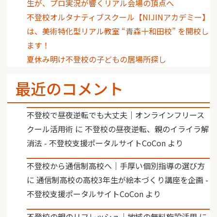
生が、プロ実況が響くリアル会場の頂点へ
不登校オルタナティブスクール【NIJINアカデミー】
は、美術特化型リアル教室 “青森十和田校” を開校し
ます！
夏休み明け不登校の子どもの居場所探し
最近のコメント
不登校で昼夜逆転でも大丈夫｜オンラインフリース
クール活用術
に
不登校の昼夜逆転、親のイライラ解
消法 - 不登校支援ポータルサイトCoCon
より
不登校から通信制高校へ｜手厚い個別指導の選び方
に
通信制高校の高校3年生が絵本づくり講座を企画 -
不登校支援ポータルサイトCoCon
より
不登校の親のリフレッシュ｜地域の無料施設活用
に