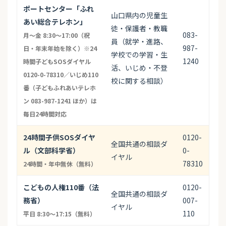
ポートセンター「ふれ
山口県内の児童生
あい総合テレホン」
徒・保護者・教職
083-
月〜金 8:30〜17:00（祝
員（就学・進路、
987-
日・年末年始を除く）※24
学校での学習・生
1240
時間子どもSOSダイヤル
活、いじめ・不登
0120-0-78310／いじめ110
校に関する相談）
番（子どもふれあいテレホ
ン 083-987-1241 ほか）は
毎日24時間対応
24時間子供SOSダイヤ
0120-
全国共通の相談ダ
ル（文部科学省）
0-
イヤル
78310
24時間・年中無休（無料）
こどもの人権110番（法
0120-
全国共通の相談ダ
務省）
007-
イヤル
110
平日 8:30〜17:15（無料）