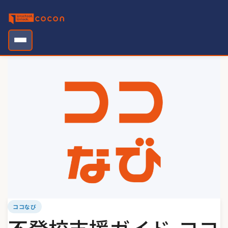
Skip
to
content
ココなび