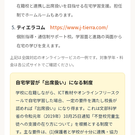
在籍校と連携し出席扱いを目指せる在宅学習支援。担任
制でホームルームもあります。
ティエラコム
https://www.j-tierra.com/
個別指導・通信制サポート校。学習面と進路の両面から
在宅の学びを支えます。
上記は全国対応のオンラインサービスの一例です。対象学年・料
金は各公式サイトでご確認ください。
自宅学習が「出席扱い」になる制度
学校に在籍しながら、ICT教材やオンラインフリースク
ールで自宅学習した場合、一定の要件を満たし校長が
認めれば『出席扱い』になり得ます。これは文部科学
省の令和元年（2019年）10月25日通知「不登校児童生
徒への支援の在り方について」を根拠とする制度で
す。主な要件は、(1)保護者と学校が十分に連携・協力