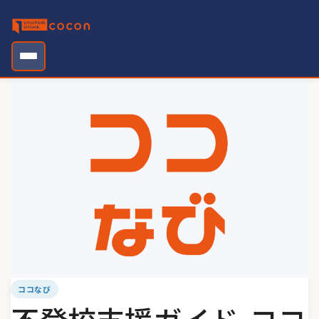
Skip
to
content
ココなび