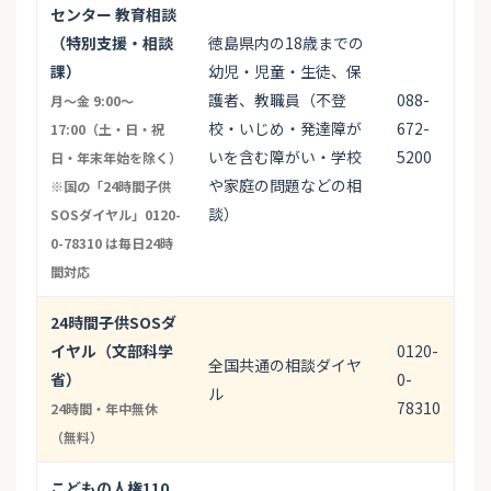
センター 教育相談
（特別支援・相談
徳島県内の18歳までの
課）
幼児・児童・生徒、保
護者、教職員（不登
088-
月〜金 9:00〜
校・いじめ・発達障が
672-
17:00（土・日・祝
いを含む障がい・学校
5200
日・年末年始を除く）
や家庭の問題などの相
※国の「24時間子供
談）
SOSダイヤル」0120-
0-78310 は毎日24時
間対応
24時間子供SOSダ
イヤル（文部科学
0120-
全国共通の相談ダイヤ
省）
0-
ル
78310
24時間・年中無休
（無料）
こどもの人権110