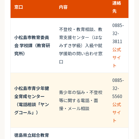
連絡
窓口
内容
先
0885-
不登校・教育相談、教
32-
小松島市教育委員
育支援センター（はな
3811
会 学校課（教育研
みずき学級）入級や就
公式
究所）
学援助の問い合わせ窓
サイ
口
ト
0885-
小松島市青少年健
32-
青少年の悩み・不登校
全育成センター
5560
等に関する電話・面
（電話相談「ヤン
公式
接・メール相談
グコール」）
サイ
ト
徳島県立総合教育