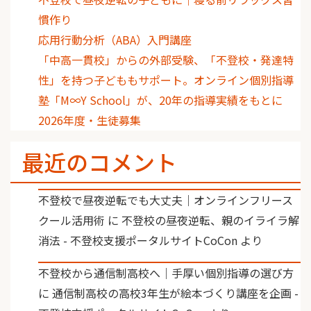
慣作り
応用行動分析（ABA）入門講座
「中高一貫校」からの外部受験、「不登校・発達特
性」を持つ子どももサポート。オンライン個別指導
塾「M∞Y School」が、20年の指導実績をもとに
2026年度・生徒募集
最近のコメント
不登校で昼夜逆転でも大丈夫｜オンラインフリース
クール活用術
に
不登校の昼夜逆転、親のイライラ解
消法 - 不登校支援ポータルサイトCoCon
より
不登校から通信制高校へ｜手厚い個別指導の選び方
に
通信制高校の高校3年生が絵本づくり講座を企画 -