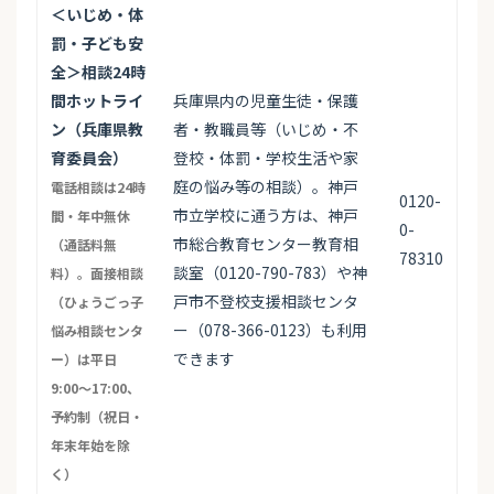
＜いじめ・体
罰・子ども安
全＞相談24時
間ホットライ
兵庫県内の児童生徒・保護
ン（兵庫県教
者・教職員等（いじめ・不
育委員会）
登校・体罰・学校生活や家
庭の悩み等の相談）。神戸
電話相談は24時
0120-
市立学校に通う方は、神戸
間・年中無休
0-
市総合教育センター教育相
（通話料無
78310
談室（0120-790-783）や神
料）。面接相談
戸市不登校支援相談センタ
（ひょうごっ子
ー（078-366-0123）も利用
悩み相談センタ
できます
ー）は平日
9:00〜17:00、
予約制（祝日・
年末年始を除
く）