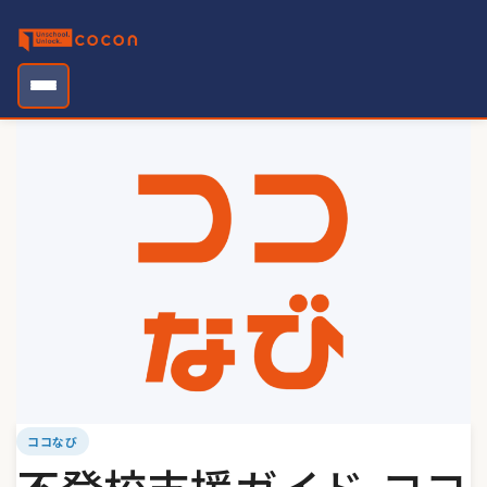
Skip
to
content
ココなび