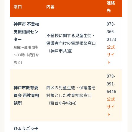
連絡
窓口
内容
先
神戸市 不登校
078-
支援相談セン
366-
不登校に関する児童生徒・
ター
0123
保護者向けの電話相談窓口
公式
月曜～金曜 9時
（神戸市共通）
サイ
～17時（祝日を
ト
除く）
078-
991-
神戸市教育委
西区の児童生徒・保護者を
6446
員会 西教育相
対象とした教育相談窓口
公式
談所
（糀台小学校内）
サイ
ト
ひょうごっ子