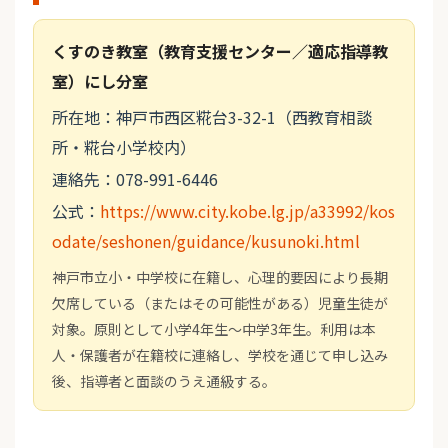
くすのき教室（教育支援センター／適応指導教
室）にし分室
所在地：神戸市西区糀台3-32-1（西教育相談
所・糀台小学校内）
連絡先：078-991-6446
公式：
https://www.city.kobe.lg.jp/a33992/kos
odate/seshonen/guidance/kusunoki.html
神戸市立小・中学校に在籍し、心理的要因により長期
欠席している（またはその可能性がある）児童生徒が
対象。原則として小学4年生～中学3年生。利用は本
人・保護者が在籍校に連絡し、学校を通じて申し込み
後、指導者と面談のうえ通級する。