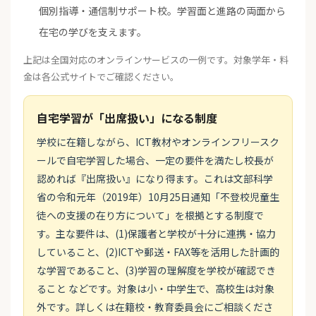
個別指導・通信制サポート校。学習面と進路の両面から
在宅の学びを支えます。
上記は全国対応のオンラインサービスの一例です。対象学年・料
金は各公式サイトでご確認ください。
自宅学習が「出席扱い」になる制度
学校に在籍しながら、ICT教材やオンラインフリースク
ールで自宅学習した場合、一定の要件を満たし校長が
認めれば『出席扱い』になり得ます。これは文部科学
省の令和元年（2019年）10月25日通知「不登校児童生
徒への支援の在り方について」を根拠とする制度で
す。主な要件は、(1)保護者と学校が十分に連携・協力
していること、(2)ICTや郵送・FAX等を活用した計画的
な学習であること、(3)学習の理解度を学校が確認でき
ること などです。対象は小・中学生で、高校生は対象
外です。詳しくは在籍校・教育委員会にご相談くださ