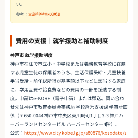
い。
参考：
文部科学省の通知
費用の支援｜就学援助と補助制度
神戸市 就学援助制度
神戸市在住で市立小・中学校または義務教育学校に在籍
する児童生徒の保護者のうち、生活保護受給・児童扶養
手当受給・前年総所得が基準額以下などに該当する家庭
に、学用品費や給食費などの費用の一部を援助する制
度。申請はe-KOBE（電子申請）または郵送。問い合わ
せ先は神戸市教育委員会事務局 学校経営支援課 学事計画
係（〒650-0044 神戸市中央区東川崎町1丁目3-3 神戸ハ
ーバーランドセンタービル ハーバーセンター4階）。
公式：
https://www.city.kobe.lg.jp/a80876/kosodate/s