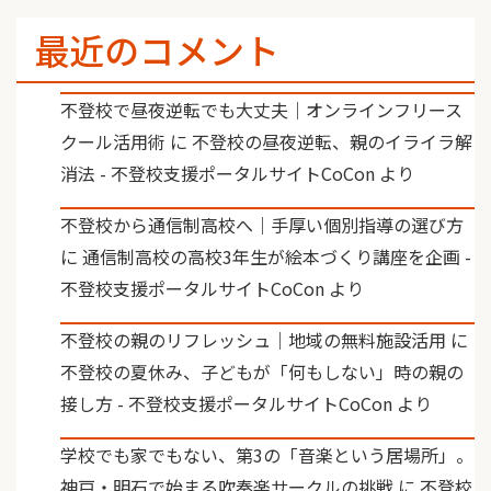
最近のコメント
不登校で昼夜逆転でも大丈夫｜オンラインフリース
クール活用術
に
不登校の昼夜逆転、親のイライラ解
消法 - 不登校支援ポータルサイトCoCon
より
不登校から通信制高校へ｜手厚い個別指導の選び方
に
通信制高校の高校3年生が絵本づくり講座を企画 -
不登校支援ポータルサイトCoCon
より
不登校の親のリフレッシュ｜地域の無料施設活用
に
不登校の夏休み、子どもが「何もしない」時の親の
接し方 - 不登校支援ポータルサイトCoCon
より
学校でも家でもない、第3の「音楽という居場所」。
神戸・明石で始まる吹奏楽サークルの挑戦
に
不登校