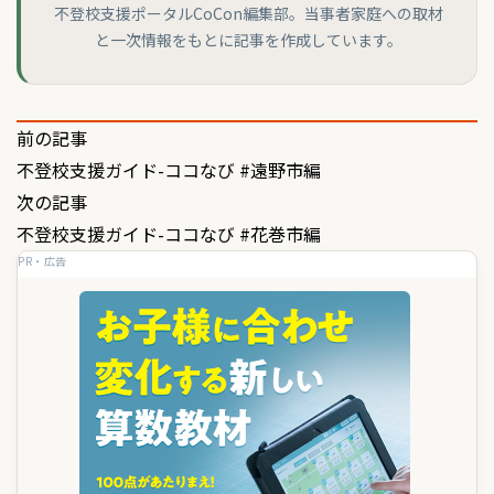
不登校支援ポータルCoCon編集部。当事者家庭への取材
と一次情報をもとに記事を作成しています。
投
前の記事
不登校支援ガイド-ココなび #遠野市編
稿
次の記事
ナ
不登校支援ガイド-ココなび #花巻市編
ビ
PR・広告
ゲ
ー
シ
ョ
ン