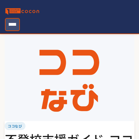
Skip
to
content
ココなび