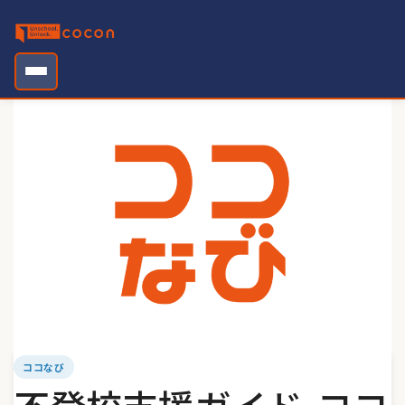
Skip
to
content
ココなび