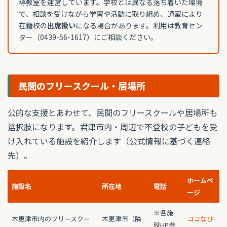
導教室を運営しています。学校とは異なる落ち着いた環境
で、相談を受けながら学習や活動に取り組め、通室により
在籍校の
出席扱い
になる場合があります。利用は教育セン
ター（0439-56-1617）にご相談ください。
民間のフリースクール・居場所
公的な支援とあわせて、民間のフリースクールや居場所も
選択肢になります。君津市内・周辺で不登校の子どもを受
け入れている施設を紹介します（公式情報に基づく連絡
先）。
ホームペ
施設名
所在地
電話
ージ
※各施
木更津市内のフリースクー
木更津市（隣
ココなび
設HP参