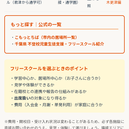
ル（君津から通学可）
接・通学圏）
木更津編
照
もっと探す｜公式の一覧
・
こもっとちば（市内の居場所一覧）
・
千葉県 不登校児童生徒支援・フリースクール紹介
フリースクールを選ぶときのポイント
・学習中心か、居場所中心か（お子さんに合うか）
・見学や体験ができるか
・在籍校との連携や報告の仕組みがあるか
・
出席扱い
の対象になり得るか
・費用（入会金・月謝・単発利用）が家庭に合うか
※費用・開校日・受け入れ状況は変わることがあるため、必ず各施設に
直接お問い合わせのうえ、見学・体験して選びましょう。隣接エリアに