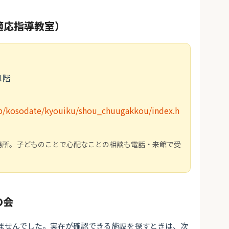
適応指導教室）
」
1階
.jp/kosodate/kyouiku/shou_chuugakkou/index.h
場所。子どものことで心配なことの相談も電話・来館で受
の会
ませんでした。実在が確認できる施設を探すときは、次