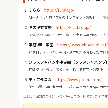
すらら
https://surala.jp/
AIを活用した無学年式のオンライン学習教材。出席
キズキ共育塾
https://kizuki.or.jp/
不登校・中退からの学び直しを支える専門塾。一人
学研WILL学園
https://www.willschool.net/
通信制サポート校。在宅・通学を組み合わせた学び
クラスジャパン小中学園（クラスジャパンプ
在籍校と連携し出席扱いを目指せる在宅学習支援。
ティエラコム
https://www.j-tierra.com/
個別指導・通信制サポート校。学習面と進路の両面
上記は全国対応のオンラインサービスの一例です。対象学年