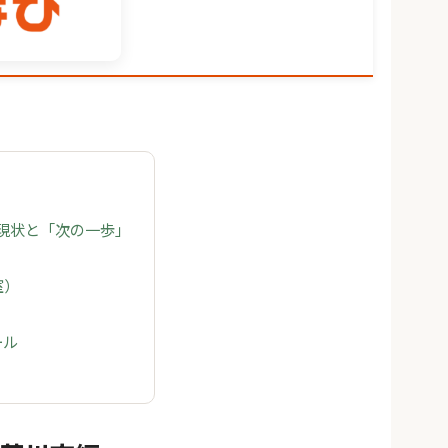
の現状と「次の一歩」
室）
ール