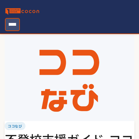
Skip
to
content
ココなび