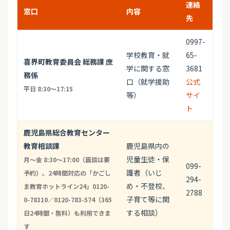
連絡
窓口
内容
先
0997-
学校教育・就
65-
喜界町教育委員会 総務課 庶
学に関する窓
3681
務係
口（就学援助
公式
平日 8:30～17:15
等）
サイ
ト
鹿児島県総合教育センター
教育相談課
鹿児島県内の
児童生徒・保
月〜金 8:30〜17:00（面談は要
099-
護者（いじ
予約）。24時間対応の「かごし
294-
め・不登校、
ま教育ホットライン24」0120-
2788
子育て等に関
0-78310／0120-783-574（365
する相談）
日24時間・無料）も利用できま
す