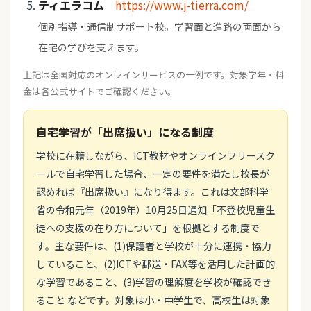
ティエラコム
https://www.j-tierra.com/
個別指導・通信制サポート校。学習面と進路の両面から
在宅の学びを支えます。
上記は全国対応のオンラインサービスの一例です。対象学年・料
金は各公式サイトでご確認ください。
自宅学習が「出席扱い」になる制度
学校に在籍しながら、ICT教材やオンラインフリースク
ールで自宅学習した場合、一定の要件を満たし校長が
認めれば『出席扱い』になり得ます。これは文部科学
省の令和元年（2019年）10月25日通知「不登校児童生
徒への支援の在り方について」を根拠とする制度で
す。主な要件は、(1)保護者と学校が十分に連携・協力
していること、(2)ICTや郵送・FAX等を活用した計画的
な学習であること、(3)学習の理解度を学校が確認でき
ること などです。対象は小・中学生で、高校生は対象