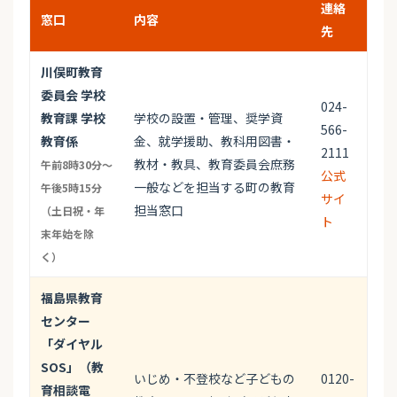
連絡
窓口
内容
先
川俣町教育
委員会 学校
024-
教育課 学校
学校の設置・管理、奨学資
566-
教育係
金、就学援助、教科用図書・
2111
教材・教具、教育委員会庶務
午前8時30分～
公式
一般などを担当する町の教育
午後5時15分
サイ
担当窓口
（土日祝・年
ト
末年始を除
く）
福島県教育
センター
「ダイヤル
SOS」（教
いじめ・不登校など子どもの
0120-
育相談電