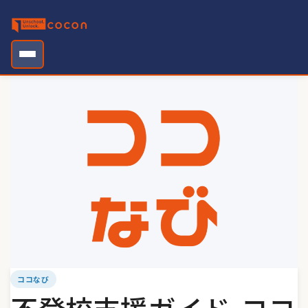
Skip
to
content
ココなび