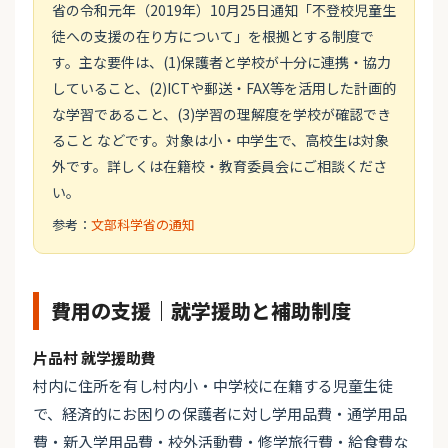
省の令和元年（2019年）10月25日通知「不登校児童生
徒への支援の在り方について」を根拠とする制度で
す。主な要件は、(1)保護者と学校が十分に連携・協力
していること、(2)ICTや郵送・FAX等を活用した計画的
な学習であること、(3)学習の理解度を学校が確認でき
ること などです。対象は小・中学生で、高校生は対象
外です。詳しくは在籍校・教育委員会にご相談くださ
い。
参考：
文部科学省の通知
費用の支援｜就学援助と補助制度
片品村 就学援助費
村内に住所を有し村内小・中学校に在籍する児童生徒
で、経済的にお困りの保護者に対し学用品費・通学用品
費・新入学用品費・校外活動費・修学旅行費・給食費な