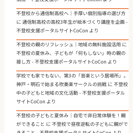
不登校から通信制高校へ｜手厚い個別指導の選び方
に
通信制高校の高校3年生が絵本づくり講座を企画 -
不登校支援ポータルサイトCoCon
より
不登校の親のリフレッシュ｜地域の無料施設活用
に
不登校の夏休み、子どもが「何もしない」時の親の
接し方 - 不登校支援ポータルサイトCoCon
より
学校でも家でもない、第3の「音楽という居場所」。
神戸・明石で始まる吹奏楽サークルの挑戦
に
不登校
中の子どもと地域の文化活動 - 不登校支援ポータル
サイトCoCon
より
不登校の子どもと夏休み｜自宅で非日常体験を！親
ができること
に
不登校で昼夜逆転の子どもに親がで
きること - 不登校支援ポータルサイトCoCon
より