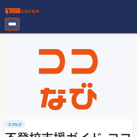
Skip
to
content
ココなび