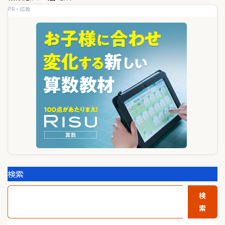
ゲ
PR・広告
ー
シ
ョ
ン
検索
検
索