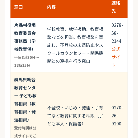
連絡
窓口
内容
先
片品村役場
0278-
学校教育、就学援助、教育相
教育委員会
58-
談などを担当。教育相談を実
事務局（学
2144
施し、不登校の未然防止やス
校教育係）
公式
クールカウンセラー・関係機
サイ
平日8時30分～
関との連携を行う窓口
ト
17時15分
群馬県総合
教育センタ
ー 子ども教
育相談（教
不登校・いじめ・発達・子育
0270-
育相談・発
てなど教育に関する相談（子
26-
達相談）
ども本人・保護者）
9200
受付時間は公
式サイトでご