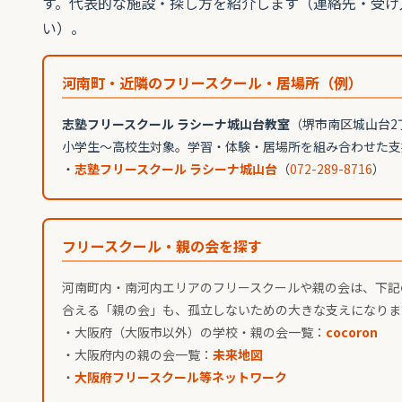
す。代表的な施設・探し方を紹介します（連絡先・受け
い）。
河南町・近隣のフリースクール・居場所（例）
志塾フリースクール ラシーナ城山台教室
（堺市南区城山台2
小学生〜高校生対象。学習・体験・居場所を組み合わせた支
・
志塾フリースクール ラシーナ城山台
（
072-289-8716
）
フリースクール・親の会を探す
河南町内・南河内エリアのフリースクールや親の会は、下記
合える「親の会」も、孤立しないための大きな支えになりま
・大阪府（大阪市以外）の学校・親の会一覧：
cocoron
・大阪府内の親の会一覧：
未来地図
・
大阪府フリースクール等ネットワーク