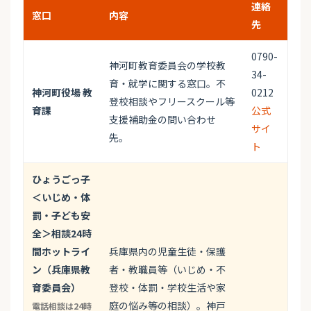
連絡
窓口
内容
先
0790-
神河町教育委員会の学校教
34-
育・就学に関する窓口。不
神河町役場 教
0212
登校相談やフリースクール等
育課
公式
支援補助金の問い合わせ
サイ
先。
ト
ひょうごっ子
＜いじめ・体
罰・子ども安
全＞相談24時
間ホットライ
兵庫県内の児童生徒・保護
ン（兵庫県教
者・教職員等（いじめ・不
育委員会）
登校・体罰・学校生活や家
庭の悩み等の相談）。神戸
電話相談は24時