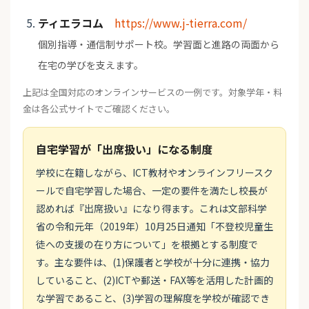
ティエラコム
https://www.j-tierra.com/
個別指導・通信制サポート校。学習面と進路の両面から
在宅の学びを支えます。
上記は全国対応のオンラインサービスの一例です。対象学年・料
金は各公式サイトでご確認ください。
自宅学習が「出席扱い」になる制度
学校に在籍しながら、ICT教材やオンラインフリースク
ールで自宅学習した場合、一定の要件を満たし校長が
認めれば『出席扱い』になり得ます。これは文部科学
省の令和元年（2019年）10月25日通知「不登校児童生
徒への支援の在り方について」を根拠とする制度で
す。主な要件は、(1)保護者と学校が十分に連携・協力
していること、(2)ICTや郵送・FAX等を活用した計画的
な学習であること、(3)学習の理解度を学校が確認でき