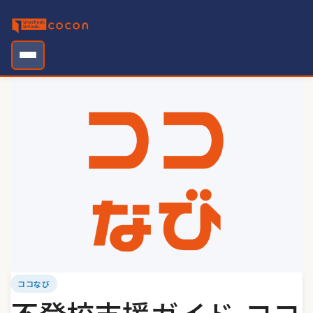
Skip
to
content
ココなび