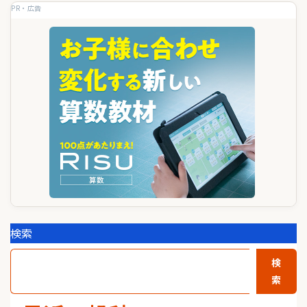
PR・広告
ー
シ
ョ
ン
検索
検
索