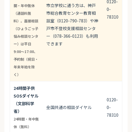
0120-
市立学校に通う方は、神戸
間・年中無休
0-
市総合教育センター教育相
（通話料無
78310
談室（0120-790-783）や神
料）。面接相談
戸市不登校支援相談センタ
（ひょうごっ子
ー（078-366-0123）も利用
悩み相談センタ
できます
ー）は平日
9:00〜17:00、
予約制（祝日・
年末年始を除
く）
24時間子供
SOSダイヤル
0120-
（文部科学
全国共通の相談ダイヤル
0-
省）
78310
24時間・年中無
休（無料）