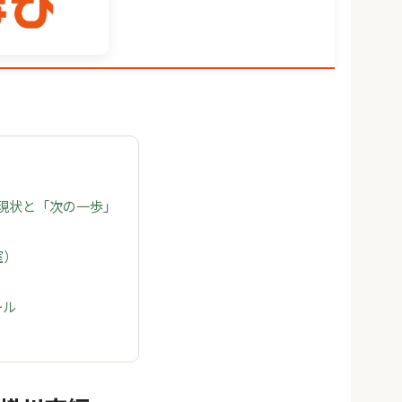
の現状と「次の一歩」
室）
ール