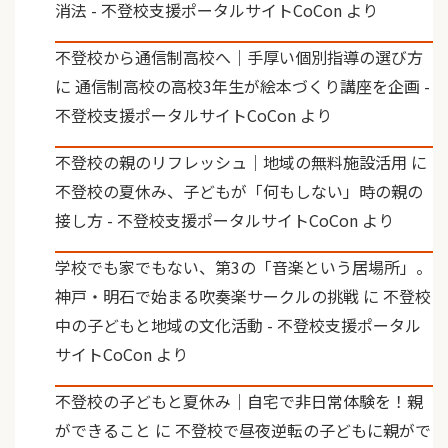
消法 - 不登校支援ポータルサイトCoCon
より
不登校から通信制高校へ｜手厚い個別指導の選び方
に
通信制高校の高校3年生が絵本づくり講座を企画 -
不登校支援ポータルサイトCoCon
より
不登校の親のリフレッシュ｜地域の無料施設活用
に
不登校の夏休み、子どもが「何もしない」時の親の
接し方 - 不登校支援ポータルサイトCoCon
より
学校でも家でもない、第3の「音楽という居場所」。
神戸・明石で始まる吹奏楽サークルの挑戦
に
不登校
中の子どもと地域の文化活動 - 不登校支援ポータル
サイトCoCon
より
不登校の子どもと夏休み｜自宅で非日常体験を！親
ができること
に
不登校で昼夜逆転の子どもに親がで