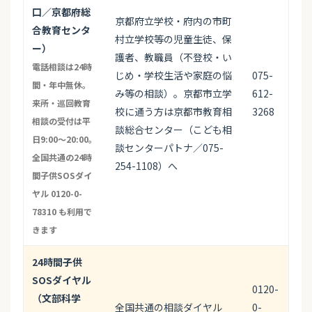
口／京都府総
京都府立学校・府内の市町
合教育センタ
村立学校等の児童生徒、保
ー）
護者、教職員（不登校・い
電話相談は24時
じめ・学校生活や家庭の悩
075-
間・年中無休。
み等の相談）。京都市立学
612-
来所・巡回教育
校に通う方は京都市教育相
3268
相談の受付は平
談総合センター（こども相
日9:00〜20:00。
談センターパトナ／075-
全国共通の24時
254-1108）へ
間子供SOSダイ
ヤル 0120-0-
78310 も利用で
きます
24時間子供
SOSダイヤル
0120-
（文部科学
全国共通の相談ダイヤル
0-