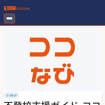
Skip
to
content
ココなび