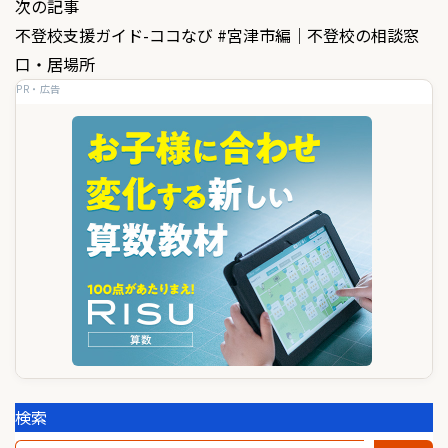
次の記事
ビ
不登校支援ガイド-ココなび #宮津市編｜不登校の相談窓
ゲ
口・居場所
PR・広告
ー
シ
ョ
ン
検索