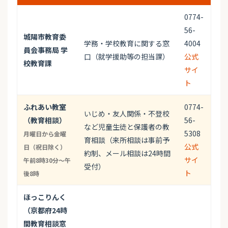
0774-
56-
城陽市教育委
学務・学校教育に関する窓
4004
員会事務局 学
口（就学援助等の担当課）
公式
校教育課
サイ
ト
ふれあい教室
0774-
いじめ・友人関係・不登校
（教育相談）
56-
など児童生徒と保護者の教
5308
月曜日から金曜
育相談（来所相談は事前予
公式
日（祝日除く）
約制、メール相談は24時間
サイ
午前8時30分～午
受付）
ト
後8時
ほっこりんく
（京都府24時
間教育相談窓