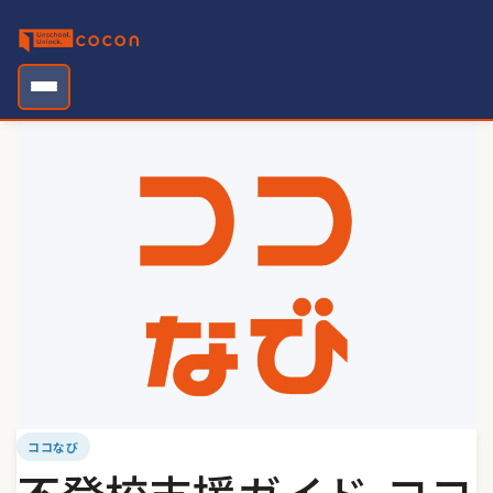
Skip
to
content
ココなび