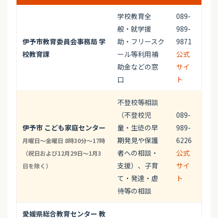
学校教育全
089-
般・就学援
989-
伊予市教育委員会事務局 学
助・フリースク
9871
校教育課
ール等利用補
公式
助金などの窓
サイ
口
ト
不登校等相談
（不登校児
089-
伊予市 こども家庭センター
童・生徒の早
989-
期発見や保護
6226
月曜日～金曜日 8時30分～17時
者への相談・
公式
（祝日および12月29日～1月3
支援）、子育
サイ
日を除く）
て・発達・虐
ト
待等の相談
愛媛県総合教育センター 教