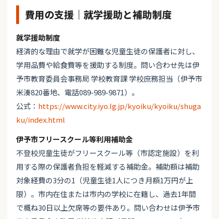
費用の支援｜就学援助と補助制度
就学援助制度
経済的な理由で就学が困難な児童生徒の保護者に対し、
学用品費や給食費等を援助する制度。問い合わせ先は伊
予市教育委員会事務局 学校教育課 学校庶務担当（伊予市
米湊820番地、電話089-989-9871）。
公式：
https://www.city.iyo.lg.jp/kyoiku/kyoiku/shuga
ku/index.html
伊予市フリースクール等利用補助金
不登校児童生徒がフリースクール等（市認定施設）を利
用する際の保護者負担を軽減する補助金。補助額は補助
対象経費の3分の1（児童生徒1人につき月額1万円が上
限）。市内在住または市内の学校に在籍し、過去1年間
で概ね30日以上欠席等の要件あり。問い合わせは伊予市