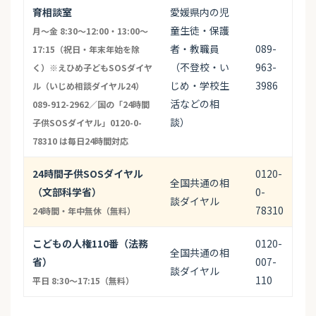
育相談室
愛媛県内の児
童生徒・保護
月〜金 8:30〜12:00・13:00〜
者・教職員
089-
17:15（祝日・年末年始を除
（不登校・い
963-
く）※えひめ子どもSOSダイヤ
じめ・学校生
3986
ル（いじめ相談ダイヤル24）
活などの相
089-912-2962／国の「24時間
談）
子供SOSダイヤル」0120-0-
78310 は毎日24時間対応
24時間子供SOSダイヤル
0120-
全国共通の相
（文部科学省）
0-
談ダイヤル
78310
24時間・年中無休（無料）
こどもの人権110番（法務
0120-
全国共通の相
省）
007-
談ダイヤル
110
平日 8:30〜17:15（無料）