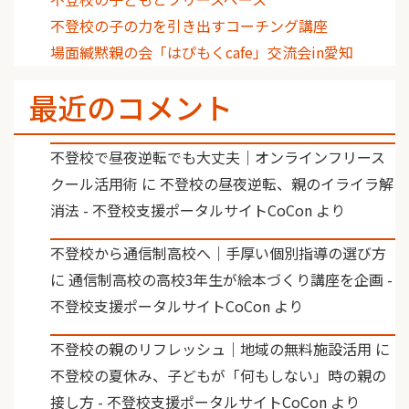
不登校の子の力を引き出すコーチング講座
場面緘黙親の会「はぴもくcafe」交流会in愛知
最近のコメント
不登校で昼夜逆転でも大丈夫｜オンラインフリース
クール活用術
に
不登校の昼夜逆転、親のイライラ解
消法 - 不登校支援ポータルサイトCoCon
より
不登校から通信制高校へ｜手厚い個別指導の選び方
に
通信制高校の高校3年生が絵本づくり講座を企画 -
不登校支援ポータルサイトCoCon
より
不登校の親のリフレッシュ｜地域の無料施設活用
に
不登校の夏休み、子どもが「何もしない」時の親の
接し方 - 不登校支援ポータルサイトCoCon
より