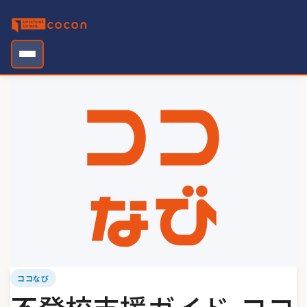
Skip
to
content
ココなび