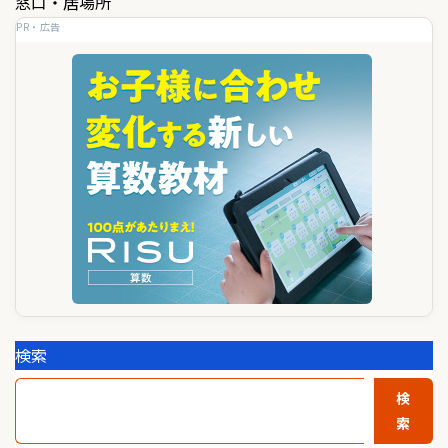
ゲ
窓口・居場所
PR・広告
ー
シ
ョ
ン
検索
検
索