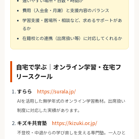
通いやすい場所・日数・時間か
費用（入会金・月謝）と支援内容のバランス
学習支援・居場所・相談など、求めるサポートがあ
るか
在籍校との連携（出席扱い等）に対応してくれるか
自宅で学ぶ｜オンライン学習・在宅フ
リースクール
すらら
https://surala.jp/
AIを活用した無学年式のオンライン学習教材。出席扱い
制度に対応した実績があります。
キズキ共育塾
https://kizuki.or.jp/
不登校・中退からの学び直しを支える専門塾。一人ひと