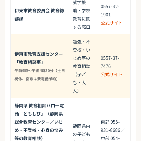
就学援
0557-32-
伊東市教育委員会 教育総
助・学校
1901
務課
教育に関
公式サイト
する窓口
勉強・不
登校・い
伊東市教育支援センター
じめ等の
0557-37-
「教育相談室」
教育相談
7476
午前9時～午後4時30分（土日
（子ど
公式サイト
祝休、面談は要電話予約）
も・大
人）
静岡県 教育相談ハロー電
話「ともしび」（静岡県
総合教育センター／いじ
東部 055-
静岡県内
め・不登校・心身の悩み
931-8686／
の子ども
等の教育相談）
中部 054-