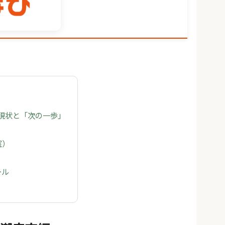
の現状と「次の一歩」
室）
ール