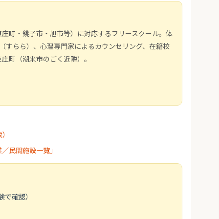
東庄町・銚子市・旭市等）に対応するフリースクール。体
学習（すらら）、心理専門家によるカウンセリング、在籍校
東庄町（潮来市のごく近隣）。
索）
業／民間施設一覧」
験で確認）