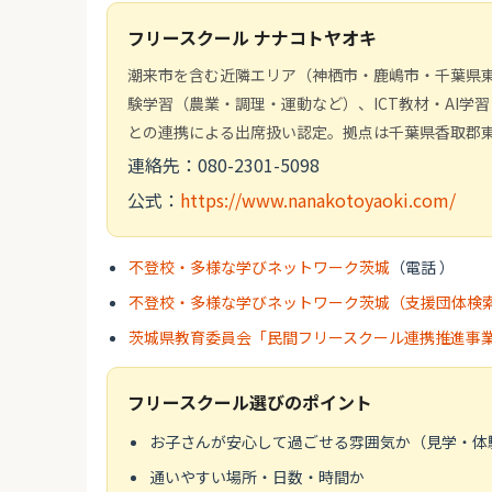
フリースクール ナナコトヤオキ
潮来市を含む近隣エリア（神栖市・鹿嶋市・千葉県
験学習（農業・調理・運動など）、ICT教材・AI
との連携による出席扱い認定。拠点は千葉県香取郡
連絡先：080-2301-5098
公式：
https://www.nanakotoyaoki.com/
不登校・多様な学びネットワーク茨城
（電話 ）
不登校・多様な学びネットワーク茨城（支援団体検
茨城県教育委員会「民間フリースクール連携推進事
フリースクール選びのポイント
お子さんが安心して過ごせる雰囲気か（見学・体
通いやすい場所・日数・時間か