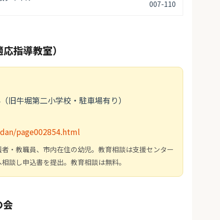
007-110
適応指導教室）
664（旧牛堀第二小学校・駐車場有り）
oudan/page002854.html
護者・教職員、市内在住の幼児。教育相談は支援センター
へ相談し申込書を提出。教育相談は無料。
の会