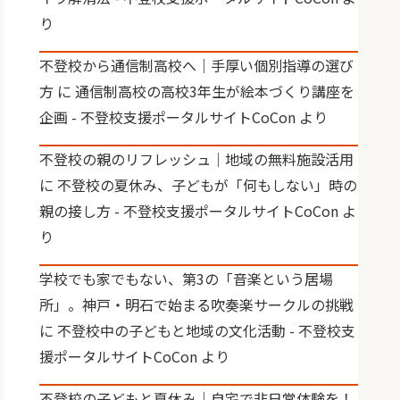
り
不登校から通信制高校へ｜手厚い個別指導の選び
方
に
通信制高校の高校3年生が絵本づくり講座を
企画 - 不登校支援ポータルサイトCoCon
より
不登校の親のリフレッシュ｜地域の無料施設活用
に
不登校の夏休み、子どもが「何もしない」時の
親の接し方 - 不登校支援ポータルサイトCoCon
よ
り
学校でも家でもない、第3の「音楽という居場
所」。神戸・明石で始まる吹奏楽サークルの挑戦
に
不登校中の子どもと地域の文化活動 - 不登校支
援ポータルサイトCoCon
より
不登校の子どもと夏休み｜自宅で非日常体験を！