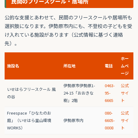
民間のフリースクール・居場所
公的な支援とあわせて、民間のフリースクールや居場所も
選択肢になります。伊勢原市内にも、不登校の子どもを受
け入れている施設があります（公式情報に基づく連絡
先）。
ホー
施設名
所在地
電話
ムペ
ージ
伊勢原市伊勢原1-
0463-
公式
いせはらフリースクール 風
24-15「おおきな
95-
サイ
の谷
樹」2階
6665
ト
Freespace「ひなたのお
080-
公式
庭」（いせはら里山環境
伊勢原市内
6605-
サイ
WORKS）
0008
ト