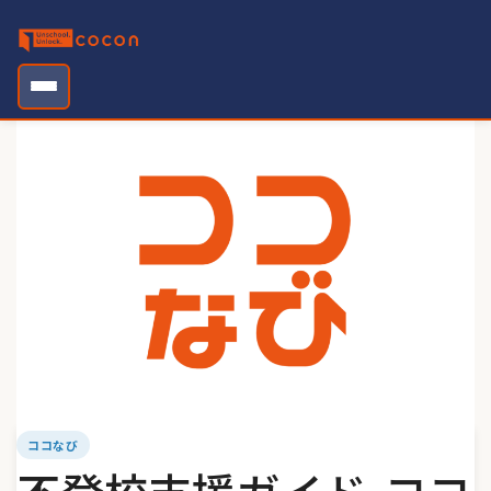
Skip
to
content
ココなび