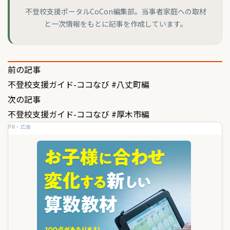
不登校支援ポータルCoCon編集部。当事者家庭への取材
と一次情報をもとに記事を作成しています。
投
前の記事
不登校支援ガイド-ココなび #八丈町編
稿
次の記事
ナ
不登校支援ガイド-ココなび #厚木市編
ビ
PR・広告
ゲ
ー
シ
ョ
ン