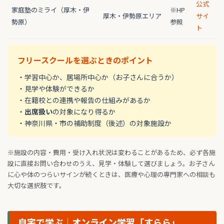
公式
家庭塾のミライ（厚木・伊
※HP
厚木・伊勢原エリア
サイ
勢原）
参照
ト
フリースクールを選ぶときのポイント
・学習中心か、居場所中心か（お子さんに合うか）
・見学や体験ができるか
・在籍校との連携や報告の仕組みがあるか
・
出席扱い
の対象になり得るか
・神奈川県・市の補助制度（後述）の対象施設か
※施設の内容・費用・受け入れ状況は変わることがあるため、必ず各施
設に直接お問い合わせのうえ、見学・体験して選びましょう。お子さん
に心や体のつらいサインが続くときは、医療や心理の専門家への相談も
大切な選択肢です。
自宅で学ぶ｜オンライン学習「すらら」