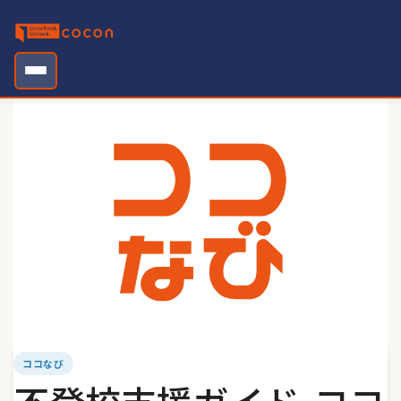
Skip
to
content
ココなび