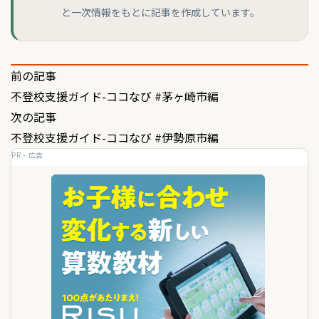
と一次情報をもとに記事を作成しています。
投
前の記事
不登校支援ガイド-ココなび #茅ヶ崎市編
稿
次の記事
ナ
不登校支援ガイド-ココなび #伊勢原市編
ビ
PR・広告
ゲ
ー
シ
ョ
ン