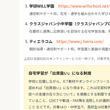
学研WILL学園
https://www.willschool.net/
通信制サポート校。在宅・通学を組み合わせた学び
クラスジャパン小中学園（クラスジャパンプ
在籍校と連携し出席扱いを目指せる在宅学習支援。
ティエラコム
https://www.j-tierra.com/
個別指導・通信制サポート校。学習面と進路の両面
上記は全国対応のオンラインサービスの一例です。対象学年
自宅学習が「出席扱い」になる制度
学校に在籍しながら、ICT教材やオンラインフリー
認めれば『出席扱い』になり得ます。これは文部科学省
徒への支援の在り方について」を根拠とする制度です
ていること、(2)ICTや郵送・FAX等を活用した計
こと などです。対象は小・中学生で、高校生は対象