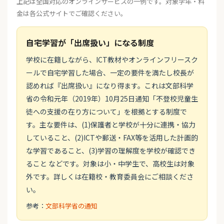
上記は全国対応のオンラインサービスの一例です。対象学年・料
金は各公式サイトでご確認ください。
自宅学習が「出席扱い」になる制度
学校に在籍しながら、ICT教材やオンラインフリースク
ールで自宅学習した場合、一定の要件を満たし校長が
認めれば『出席扱い』になり得ます。これは文部科学
省の令和元年（2019年）10月25日通知「不登校児童生
徒への支援の在り方について」を根拠とする制度で
す。主な要件は、(1)保護者と学校が十分に連携・協力
していること、(2)ICTや郵送・FAX等を活用した計画的
な学習であること、(3)学習の理解度を学校が確認でき
ること などです。対象は小・中学生で、高校生は対象
外です。詳しくは在籍校・教育委員会にご相談くださ
い。
参考：
文部科学省の通知