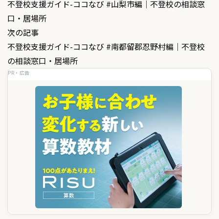
不登校支援ガイド-ココなび #山梨市編｜不登校の相談窓
稿
口・居場所
ナ
次の記事
ビ
不登校支援ガイド-ココなび #南都留郡忍野村編｜不登校
ゲ
の相談窓口・居場所
PR・広告
ー
シ
ョ
ン