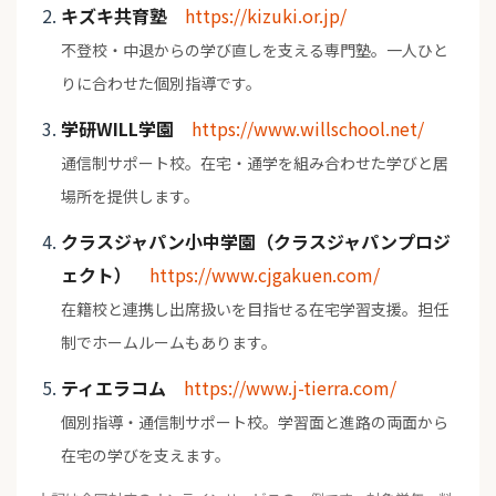
キズキ共育塾
https://kizuki.or.jp/
不登校・中退からの学び直しを支える専門塾。一人ひと
りに合わせた個別指導です。
学研WILL学園
https://www.willschool.net/
通信制サポート校。在宅・通学を組み合わせた学びと居
場所を提供します。
クラスジャパン小中学園（クラスジャパンプロジ
ェクト）
https://www.cjgakuen.com/
在籍校と連携し出席扱いを目指せる在宅学習支援。担任
制でホームルームもあります。
ティエラコム
https://www.j-tierra.com/
個別指導・通信制サポート校。学習面と進路の両面から
在宅の学びを支えます。