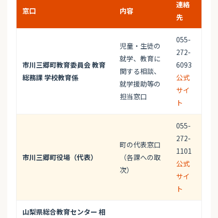
連絡
窓口
内容
先
055-
児童・生徒の
272-
就学、教育に
市川三郷町教育委員会 教育
6093
関する相談、
総務課 学校教育係
公式
就学援助等の
サイ
担当窓口
ト
055-
272-
町の代表窓口
1101
市川三郷町役場（代表）
（各課への取
公式
次）
サイ
ト
山梨県総合教育センター 相