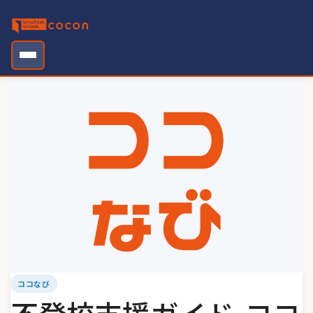
Skip
to
content
ココなび