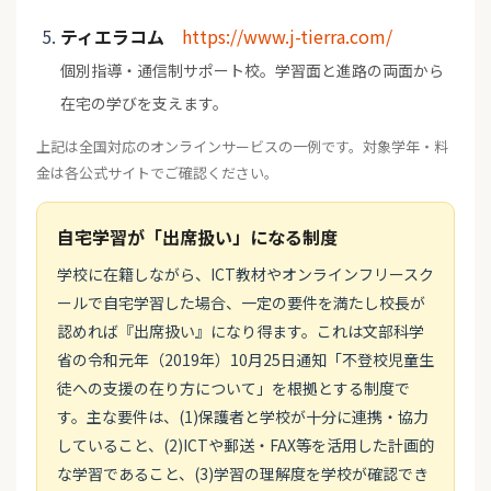
ティエラコム
https://www.j-tierra.com/
個別指導・通信制サポート校。学習面と進路の両面から
在宅の学びを支えます。
上記は全国対応のオンラインサービスの一例です。対象学年・料
金は各公式サイトでご確認ください。
自宅学習が「出席扱い」になる制度
学校に在籍しながら、ICT教材やオンラインフリースク
ールで自宅学習した場合、一定の要件を満たし校長が
認めれば『出席扱い』になり得ます。これは文部科学
省の令和元年（2019年）10月25日通知「不登校児童生
徒への支援の在り方について」を根拠とする制度で
す。主な要件は、(1)保護者と学校が十分に連携・協力
していること、(2)ICTや郵送・FAX等を活用した計画的
な学習であること、(3)学習の理解度を学校が確認でき