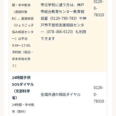
0120-
市立学校に通う方は、神戸
間・年中無休
0-
市総合教育センター教育相
（通話料無
78310
談室（0120-790-783）や神
料）。面接相談
戸市不登校支援相談センタ
（ひょうごっ子
ー（078-366-0123）も利用
悩み相談センタ
できます
ー）は平日
9:00〜17:00、
予約制（祝日・
年末年始を除
く）
24時間子供
SOSダイヤル
0120-
（文部科学
全国共通の相談ダイヤル
0-
省）
78310
24時間・年中無
休（無料）