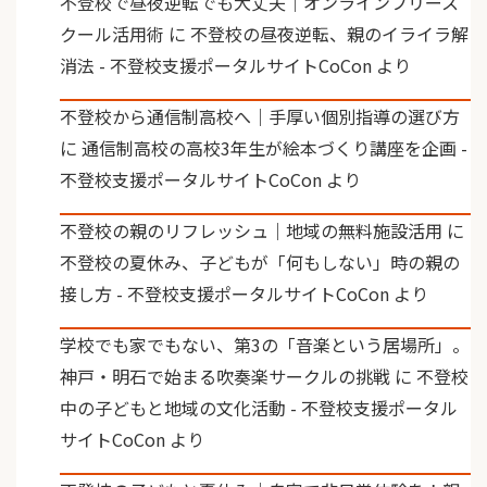
不登校で昼夜逆転でも大丈夫｜オンラインフリース
クール活用術
に
不登校の昼夜逆転、親のイライラ解
消法 - 不登校支援ポータルサイトCoCon
より
不登校から通信制高校へ｜手厚い個別指導の選び方
に
通信制高校の高校3年生が絵本づくり講座を企画 -
不登校支援ポータルサイトCoCon
より
不登校の親のリフレッシュ｜地域の無料施設活用
に
不登校の夏休み、子どもが「何もしない」時の親の
接し方 - 不登校支援ポータルサイトCoCon
より
学校でも家でもない、第3の「音楽という居場所」。
神戸・明石で始まる吹奏楽サークルの挑戦
に
不登校
中の子どもと地域の文化活動 - 不登校支援ポータル
サイトCoCon
より