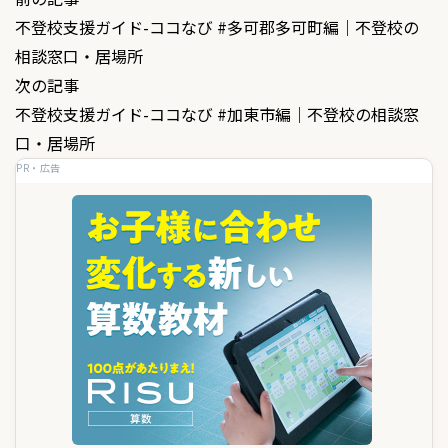
投
不登校支援ガイド-ココなび #多可郡多可町編｜不登校の
稿
相談窓口・居場所
ナ
次の記事
ビ
不登校支援ガイド-ココなび #加東市編｜不登校の相談窓
ゲ
口・居場所
PR・広告
ー
シ
ョ
ン