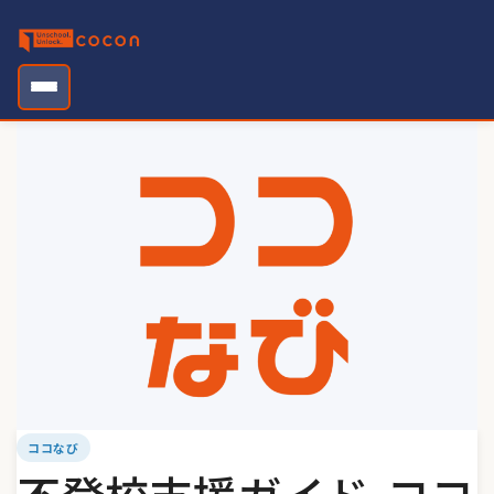
Skip
to
content
ココなび