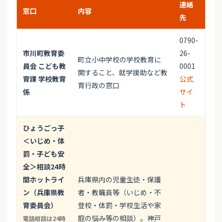
連絡
窓口
内容
先
0790-
市川町教育委
26-
町立小中学校の学校教育に
員会 こども教
0001
関すること、就学援助など教
育課 学校教育
公式
育行政の窓口
係
サイ
ト
ひょうごっ子
＜いじめ・体
罰・子ども安
全＞相談24時
間ホットライ
兵庫県内の児童生徒・保護
ン（兵庫県教
者・教職員等（いじめ・不
育委員会）
登校・体罰・学校生活や家
庭の悩み等の相談）。神戸
電話相談は24時