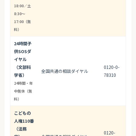
18:00／土
8:30〜
17:00（無
料）
24時間子
供SOSダ
イヤル
（文部科
0120-0-
全国共通の相談ダイヤル
学省）
78310
24時間・年
中無休（無
料）
こどもの
人権110番
（法務
0120-