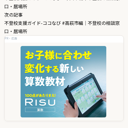
稿
口・居場所
ナ
次の記事
ビ
不登校支援ガイド-ココなび #高萩市編｜不登校の相談窓
ゲ
口・居場所
PR・広告
ー
シ
ョ
ン