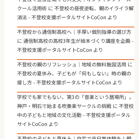
クール活用術
に
不登校の昼夜逆転、親のイライラ解
消法 - 不登校支援ポータルサイトCoCon
より
不登校から通信制高校へ｜手厚い個別指導の選び方
に
通信制高校の高校3年生が絵本づくり講座を企画 -
不登校支援ポータルサイトCoCon
より
不登校の親のリフレッシュ｜地域の無料施設活用
に
不登校の夏休み、子どもが「何もしない」時の親の
接し方 - 不登校支援ポータルサイトCoCon
より
学校でも家でもない、第3の「音楽という居場所」。
神戸・明石で始まる吹奏楽サークルの挑戦
に
不登校
中の子どもと地域の文化活動 - 不登校支援ポータル
サイトCoCon
より
不登校の子どもと夏休み｜自宅で非日常体験を！親