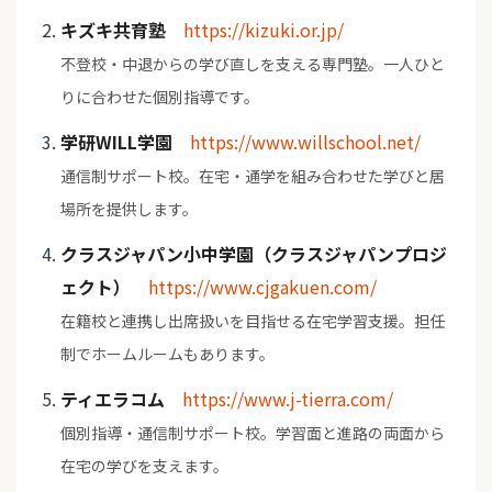
キズキ共育塾
https://kizuki.or.jp/
不登校・中退からの学び直しを支える専門塾。一人ひと
りに合わせた個別指導です。
学研WILL学園
https://www.willschool.net/
通信制サポート校。在宅・通学を組み合わせた学びと居
場所を提供します。
クラスジャパン小中学園（クラスジャパンプロジ
ェクト）
https://www.cjgakuen.com/
在籍校と連携し出席扱いを目指せる在宅学習支援。担任
制でホームルームもあります。
ティエラコム
https://www.j-tierra.com/
個別指導・通信制サポート校。学習面と進路の両面から
在宅の学びを支えます。