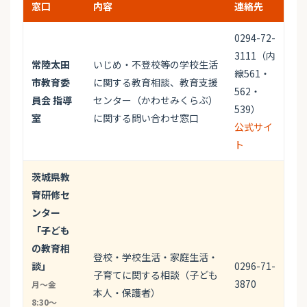
窓口
内容
連絡先
0294-72-
3111（内
常陸太田
いじめ・不登校等の学校生活
線561・
市教育委
に関する教育相談、教育支援
562・
員会 指導
センター（かわせみくらぶ）
539）
室
に関する問い合わせ窓口
公式サイ
ト
茨城県教
育研修セ
ンター
「子ども
の教育相
登校・学校生活・家庭生活・
談」
0296-71-
子育てに関する相談（子ども
3870
月〜金
本人・保護者）
8:30〜