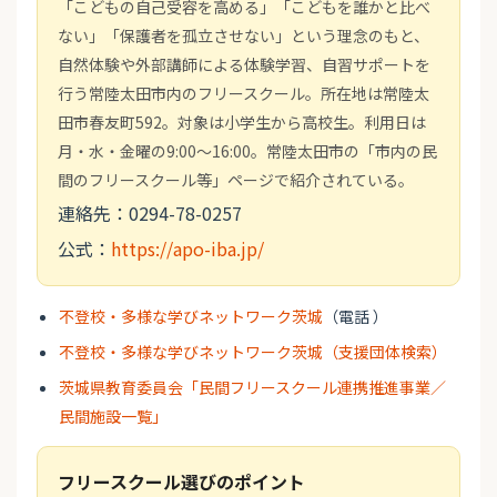
「こどもの自己受容を高める」「こどもを誰かと比べ
ない」「保護者を孤立させない」という理念のもと、
自然体験や外部講師による体験学習、自習サポートを
行う常陸太田市内のフリースクール。所在地は常陸太
田市春友町592。対象は小学生から高校生。利用日は
月・水・金曜の9:00～16:00。常陸太田市の「市内の民
間のフリースクール等」ページで紹介されている。
連絡先：0294-78-0257
公式：
https://apo-iba.jp/
不登校・多様な学びネットワーク茨城
（電話 ）
不登校・多様な学びネットワーク茨城（支援団体検索）
茨城県教育委員会「民間フリースクール連携推進事業／
民間施設一覧」
フリースクール選びのポイント