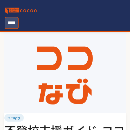
Skip
to
content
ココなび