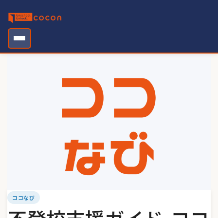
Skip
to
content
ココなび