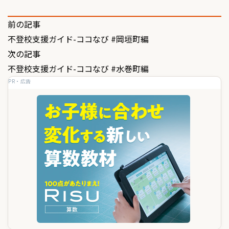
投
前の記事
不登校支援ガイド-ココなび #岡垣町編
稿
次の記事
ナ
不登校支援ガイド-ココなび #水巻町編
ビ
PR・広告
ゲ
ー
シ
ョ
ン