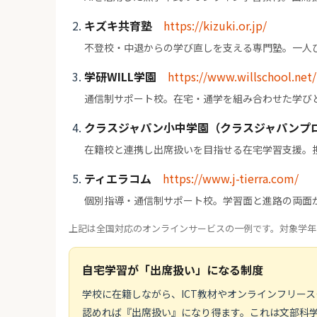
キズキ共育塾
https://kizuki.or.jp/
不登校・中退からの学び直しを支える専門塾。一人
学研WILL学園
https://www.willschool.net/
通信制サポート校。在宅・通学を組み合わせた学び
クラスジャパン小中学園（クラスジャパンプ
在籍校と連携し出席扱いを目指せる在宅学習支援。
ティエラコム
https://www.j-tierra.com/
個別指導・通信制サポート校。学習面と進路の両面
上記は全国対応のオンラインサービスの一例です。対象学年
自宅学習が「出席扱い」になる制度
学校に在籍しながら、ICT教材やオンラインフリー
認めれば『出席扱い』になり得ます。これは文部科学省