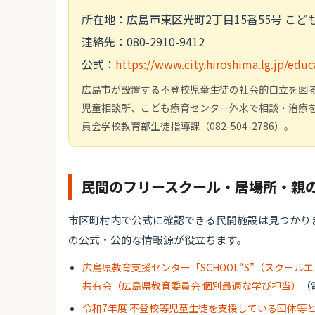
所在地：広島市東区光町2丁目15番55号 こ
連絡先：080-2910-9412
公式：
https://www.city.hiroshima.lg.jp/ed
広島市が設置する不登校児童生徒の社会的自立を図
児童相談所、こども療育センター外来で相談・治療
員会学校教育部生徒指導課（082-504-2786）。
民間のフリースクール・居場所・親
市区町村内で公式に確認できる民間施設は見つかり
の公式・公的な情報源が役立ちます。
広島県教育支援センター「SCHOOL“S”（スクー
共有会（広島県教育委員会 個別最適な学び担当）
（電
令和7年度 不登校等児童生徒を支援している団体等