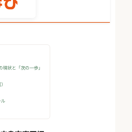
区の現状と「次の一歩」
室）
ール