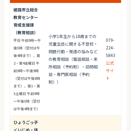
姫路市立総合
教育センター
育成支援課
（教育相談）
小学1年生から18歳までの
079-
平日 午前9時～午
児童生徒に関する不登校・
224-
後5時（受付は午
問題行動・発達の悩みなど
5843
後4時まで）、第
の教育相談（電話相談・来
公式
2・第4金曜日 午
所相談〈予約制〉・訪問相
サイ
前9時～午後9時
談・専門医相談〈予約
ト
（受付は午後8時
制〉）
まで）、第1・第
3土曜日 午前9時
～午後5時（受付
は午後4時まで）
ひょうごっ子
＜いじめ・体