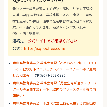
SQHOOFree（スクーフリー）
元公立学校教員が運営する姫路・高砂エリアの不登校
支援・学習支援の場。学校連携による出席扱い、AI教
材を活用した学習、通学と在宅学習の組み合わせに対
応。中学生向け少人数制。姫路キャンパス（北今
宿）・西今宿教室。
連絡先：
公式サイトでご確認ください
公式：
https://sqhoofree.com/
兵庫県教育委員会 義務教育課「不登校への対応」（ひょ
うご不登校対策プロジェクト／フリースクール等と連携
した相談会）
（電話 078-362-3770）
兵庫県教育委員会 義務教育課「児童生徒が通うフリース
クール等民間施設」一覧（県内のフリースクール等の情
報提供）
兵庫県教育委員会「不登校児童生徒を支援する民間施設