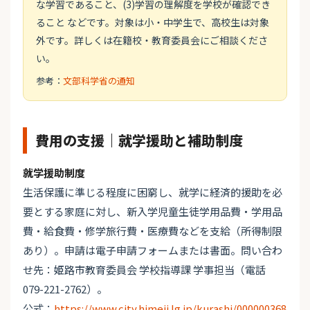
な学習であること、(3)学習の理解度を学校が確認でき
ること などです。対象は小・中学生で、高校生は対象
外です。詳しくは在籍校・教育委員会にご相談くださ
い。
参考：
文部科学省の通知
費用の支援｜就学援助と補助制度
就学援助制度
生活保護に準じる程度に困窮し、就学に経済的援助を必
要とする家庭に対し、新入学児童生徒学用品費・学用品
費・給食費・修学旅行費・医療費などを支給（所得制限
あり）。申請は電子申請フォームまたは書面。問い合わ
せ先：姫路市教育委員会 学校指導課 学事担当（電話
079-221-2762）。
公式：
https://www.city.himeji.lg.jp/kurashi/000000368