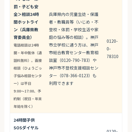
罰・子ども安
全＞相談24時
兵庫県内の児童生徒・保護
間ホットライ
者・教職員等（いじめ・不
ン（兵庫県教
登校・体罰・学校生活や家
育委員会）
庭の悩み等の相談）。神戸
0120-
市立学校に通う方は、神戸
電話相談は24時
0-
市総合教育センター教育相
間・年中無休（通
78310
談室（0120-790-783）や
話料無料）。面接
神戸市不登校支援相談セン
相談（ひょうごっ
ター（078-366-0123）も
子悩み相談センタ
利用できます
ー）は平日
9:00〜17:00、予
約制（祝日・年末
年始を除く）
24時間子供
SOSダイヤル
0120-