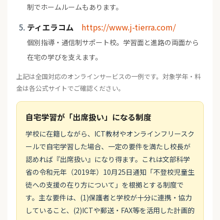
制でホームルームもあります。
ティエラコム
https://www.j-tierra.com/
個別指導・通信制サポート校。学習面と進路の両面から
在宅の学びを支えます。
上記は全国対応のオンラインサービスの一例です。対象学年・料
金は各公式サイトでご確認ください。
自宅学習が「出席扱い」になる制度
学校に在籍しながら、ICT教材やオンラインフリースク
ールで自宅学習した場合、一定の要件を満たし校長が
認めれば『出席扱い』になり得ます。これは文部科学
省の令和元年（2019年）10月25日通知「不登校児童生
徒への支援の在り方について」を根拠とする制度で
す。主な要件は、(1)保護者と学校が十分に連携・協力
していること、(2)ICTや郵送・FAX等を活用した計画的