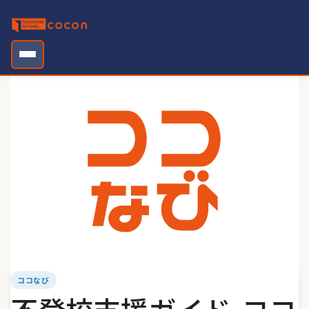
Skip
to
content
ココなび