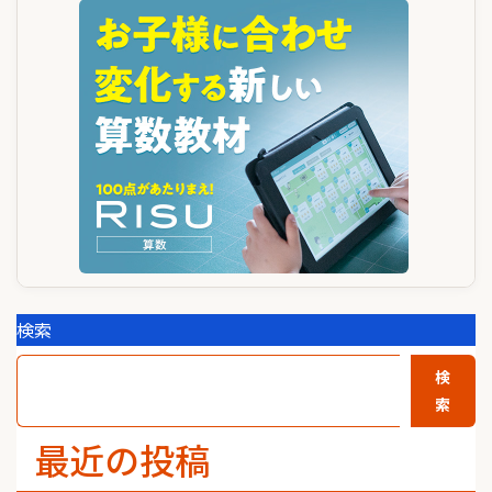
ゲ
ー
シ
ョ
ン
検索
検
索
最近の投稿