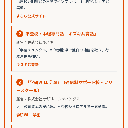
出席扱い制度との連動でインフラ化。圧倒的なシェアと
実績。
すらら公式サイト
2
不登校・中退専門塾「キズキ共育塾」
運営：株式会社キズキ
「学習×メンタル」の個別指導で独自の地位を確立。行
政連携も強い。
キズキ共育塾
3
「学研WILL学園」（通信制サポート校・フリ
ースクール）
運営：株式会社 学研ホールディングス
大手教育資本の安心感。不登校から進学まで一気通貫。
学研WILL学園