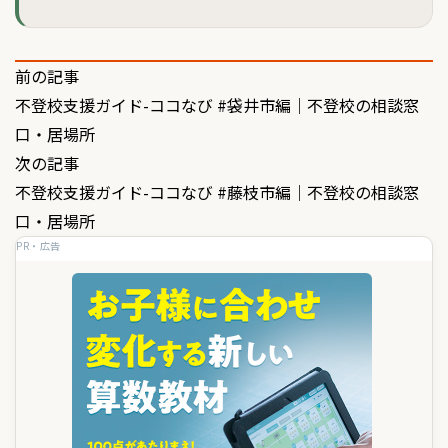
投
前の記事
不登校支援ガイド-ココなび #袋井市編｜不登校の相談窓
稿
口・居場所
ナ
次の記事
ビ
不登校支援ガイド-ココなび #藤枝市編｜不登校の相談窓
ゲ
口・居場所
PR・広告
ー
シ
ョ
ン