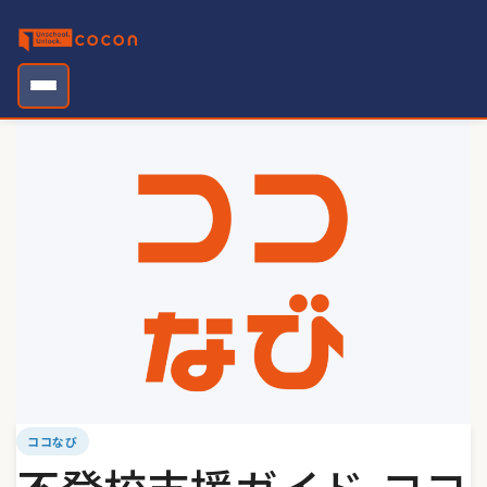
Skip
to
content
ココなび