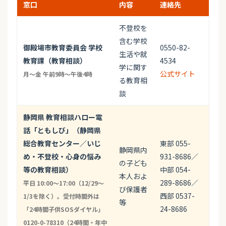
窓口
内容
連絡先
不登校を
含む学校
御殿場市教育委員会 学校
0550-82-
生活や就
教育課（教育相談）
4534
学に関す
公式サイト
月～金 午前9時～午後4時
る教育相
談
静岡県 教育相談ハロー電
話「ともしび」（静岡県
総合教育センター／いじ
東部 055-
静岡県内
め・不登校・心身の悩み
931-8686／
の子ども
等の教育相談）
中部 054-
本人およ
289-8686／
平日 10:00〜17:00（12/29〜
び保護者
西部 0537-
1/3を除く）。受付時間外は
等
24-8686
「24時間子供SOSダイヤル」
0120-0-78310（24時間・年中