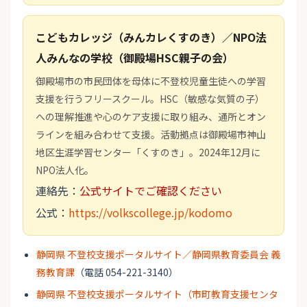
こどもカレッジ（みんカレくすのき）／NPO法
人みんなの学校（御殿場HSC親子の会）
御殿場市の市民団体を母体に不登校児童生徒への学習
支援を行うフリースクール。HSC（敏感な気質の子）
への理解推進や心のケア支援に取り組み、通所とオン
ラインを組み合わせて支援。活動拠点は御殿場市神山
地区生涯学習センター「くすのき」。2024年12月に
NPO法人化。
連絡先：
公式サイトでご確認ください
公式：
https://volkscollege.jp/kodomo
静岡県 不登校支援ポータルサイト／静岡県教育委員会 義
務教育課
（電話 054-221-3140）
静岡県 不登校支援ポータルサイト（市町教育支援センタ