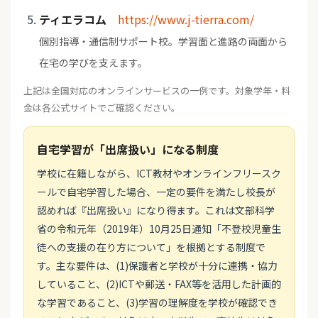
ティエラコム
https://www.j-tierra.com/
個別指導・通信制サポート校。学習面と進路の両面から
在宅の学びを支えます。
上記は全国対応のオンラインサービスの一例です。対象学年・料
金は各公式サイトでご確認ください。
自宅学習が「出席扱い」になる制度
学校に在籍しながら、ICT教材やオンラインフリースク
ールで自宅学習した場合、一定の要件を満たし校長が
認めれば『出席扱い』になり得ます。これは文部科学
省の令和元年（2019年）10月25日通知「不登校児童生
徒への支援の在り方について」を根拠とする制度で
す。主な要件は、(1)保護者と学校が十分に連携・協力
していること、(2)ICTや郵送・FAX等を活用した計画的
な学習であること、(3)学習の理解度を学校が確認でき