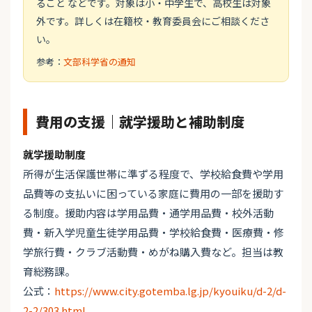
ること などです。対象は小・中学生で、高校生は対象
外です。詳しくは在籍校・教育委員会にご相談くださ
い。
参考：
文部科学省の通知
費用の支援｜就学援助と補助制度
就学援助制度
所得が生活保護世帯に準ずる程度で、学校給食費や学用
品費等の支払いに困っている家庭に費用の一部を援助す
る制度。援助内容は学用品費・通学用品費・校外活動
費・新入学児童生徒学用品費・学校給食費・医療費・修
学旅行費・クラブ活動費・めがね購入費など。担当は教
育総務課。
公式：
https://www.city.gotemba.lg.jp/kyouiku/d-2/d-
2-2/303.html