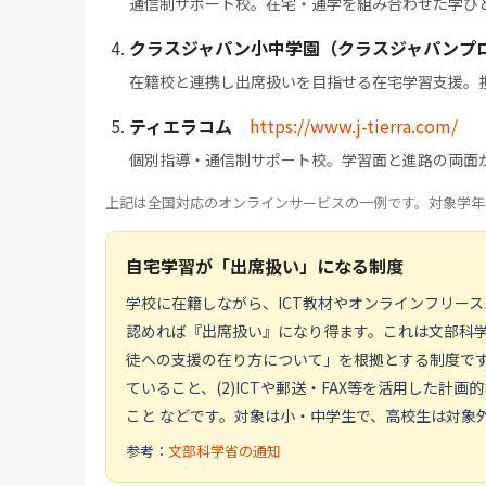
通信制サポート校。在宅・通学を組み合わせた学び
クラスジャパン小中学園（クラスジャパンプ
在籍校と連携し出席扱いを目指せる在宅学習支援。
ティエラコム
https://www.j-tierra.com/
個別指導・通信制サポート校。学習面と進路の両面
上記は全国対応のオンラインサービスの一例です。対象学年
自宅学習が「出席扱い」になる制度
学校に在籍しながら、ICT教材やオンラインフリー
認めれば『出席扱い』になり得ます。これは文部科学省
徒への支援の在り方について」を根拠とする制度です
ていること、(2)ICTや郵送・FAX等を活用した計
こと などです。対象は小・中学生で、高校生は対象
参考：
文部科学省の通知