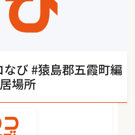
コなび #猿島郡五霞町編
居場所