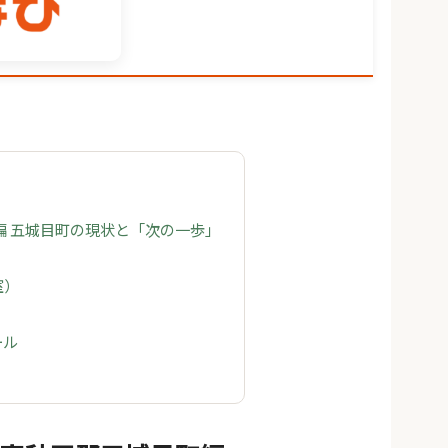
編 五城目町の現状と「次の一歩」
室）
ール