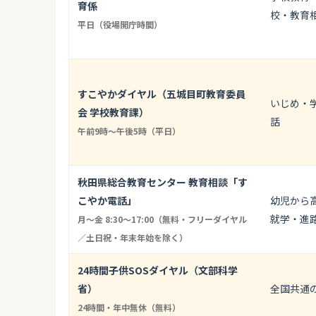
育係
校・教育
平日（役場開庁時間）
すこやかダイヤル（五城目町教育委員
いじめ・
会 学校教育課）
話
午前9時〜午後5時（平日）
秋田県総合教育センター 教育相談「す
こやか電話」
幼児から
就学・進
月〜金 8:30〜17:00（無料・フリーダイヤル
／土日祝・年末年始を除く）
24時間子供SOSダイヤル（文部科学
省）
全国共通
24時間・年中無休（無料）