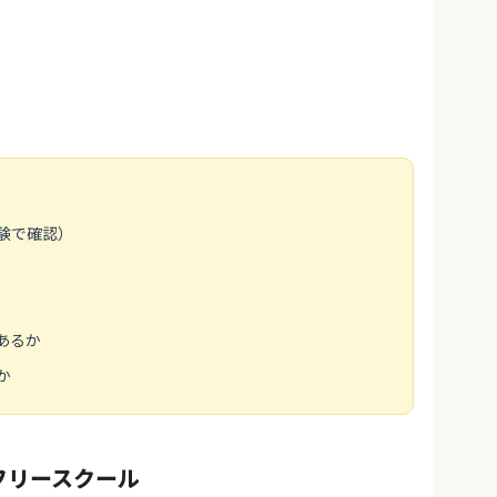
）
験で確認）
あるか
か
フリースクール