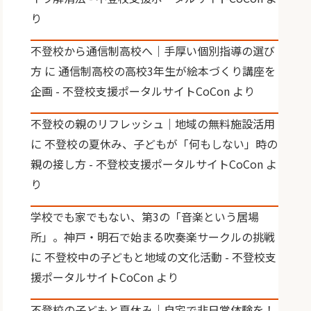
り
不登校から通信制高校へ｜手厚い個別指導の選び
方
に
通信制高校の高校3年生が絵本づくり講座を
企画 - 不登校支援ポータルサイトCoCon
より
不登校の親のリフレッシュ｜地域の無料施設活用
に
不登校の夏休み、子どもが「何もしない」時の
親の接し方 - 不登校支援ポータルサイトCoCon
よ
り
学校でも家でもない、第3の「音楽という居場
所」。神戸・明石で始まる吹奏楽サークルの挑戦
に
不登校中の子どもと地域の文化活動 - 不登校支
援ポータルサイトCoCon
より
不登校の子どもと夏休み｜自宅で非日常体験を！