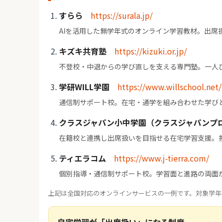
すらら
https://surala.jp/
AIを活用した無学年式のオンライン学習教材。出席
キズキ共育塾
https://kizuki.or.jp/
不登校・中退からの学び直しを支える専門塾。一人
学研WILL学園
https://www.willschool.net/
通信制サポート校。在宅・通学を組み合わせた学び
クラスジャパン小中学園（クラスジャパンプ
在籍校と連携し出席扱いを目指せる在宅学習支援。
ティエラコム
https://www.j-tierra.com/
個別指導・通信制サポート校。学習面と進路の両面
上記は全国対応のオンラインサービスの一例です。対象学年