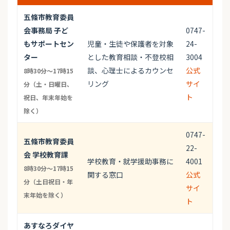
五條市教育委員
会事務局 子ど
0747-
もサポートセン
児童・生徒や保護者を対象
24-
ター
とした教育相談・不登校相
3004
談、心理士によるカウンセ
公式
8時30分〜17時15
リング
サイ
分（土・日曜日、
ト
祝日、年末年始を
除く）
0747-
五條市教育委員
22-
会 学校教育課
学校教育・就学援助事務に
4001
8時30分〜17時15
関する窓口
公式
分（土日祝日・年
サイ
末年始を除く）
ト
あすなろダイヤ