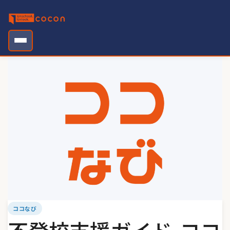
Skip
to
content
ココなび