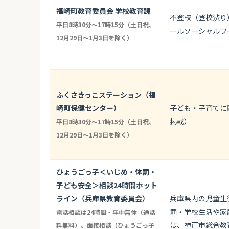
福崎町教育委員会 学校教育課
不登校（登校渋り
平日8時30分〜17時15分（土日祝、
ールソーシャルワ
12月29日〜1月3日を除く）
ふくさきっこステーション（福
崎町保健センター）
子ども・子育てに
掲載）
平日8時30分〜17時15分（土日祝、
12月29日〜1月3日を除く）
ひょうごっ子＜いじめ・体罰・
子ども安全＞相談24時間ホット
ライン（兵庫県教育委員会）
兵庫県内の児童生
罰・学校生活や家
電話相談は24時間・年中無休（通話
は、神戸市総合教育
料無料）。面接相談（ひょうごっ子