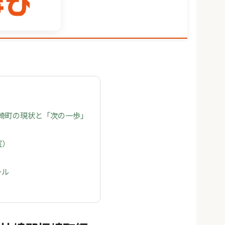
福崎町の現状と「次の一歩」
室）
ール