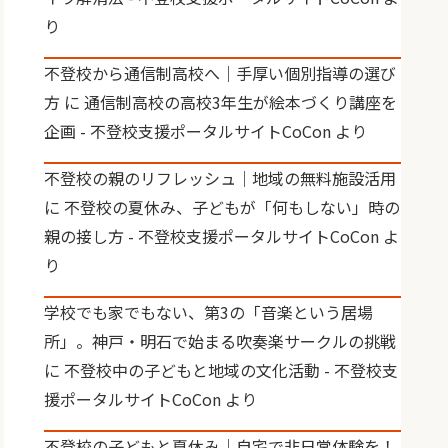
り
不登校から通信制高校へ｜手厚い個別指導の選び
方
に
通信制高校の高校3年生が絵本づくり講座を
企画 - 不登校支援ポータルサイトCoCon
より
不登校の親のリフレッシュ｜地域の無料施設活用
に
不登校の夏休み、子どもが「何もしない」時の
親の接し方 - 不登校支援ポータルサイトCoCon
よ
り
学校でも家でもない、第3の「音楽という居場
所」。神戸・明石で始まる吹奏楽サークルの挑戦
に
不登校中の子どもと地域の文化活動 - 不登校支
援ポータルサイトCoCon
より
不登校の子どもと夏休み｜自宅で非日常体験を！