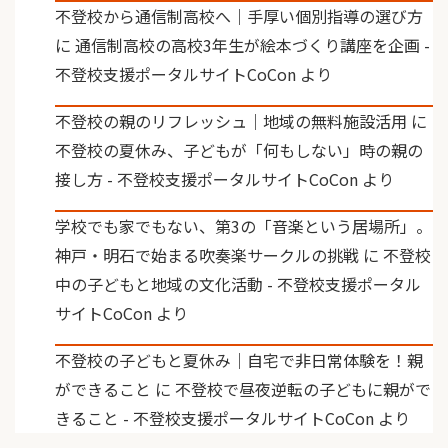
不登校から通信制高校へ｜手厚い個別指導の選び方
に
通信制高校の高校3年生が絵本づくり講座を企画 -
不登校支援ポータルサイトCoCon
より
不登校の親のリフレッシュ｜地域の無料施設活用
に
不登校の夏休み、子どもが「何もしない」時の親の
接し方 - 不登校支援ポータルサイトCoCon
より
学校でも家でもない、第3の「音楽という居場所」。
神戸・明石で始まる吹奏楽サークルの挑戦
に
不登校
中の子どもと地域の文化活動 - 不登校支援ポータル
サイトCoCon
より
不登校の子どもと夏休み｜自宅で非日常体験を！親
ができること
に
不登校で昼夜逆転の子どもに親がで
きること - 不登校支援ポータルサイトCoCon
より