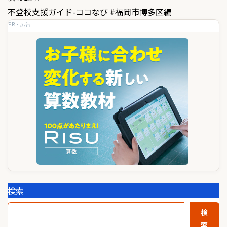
ナ
不登校支援ガイド-ココなび #福岡市博多区編
ビ
PR・広告
ゲ
ー
シ
ョ
ン
検索
検
索