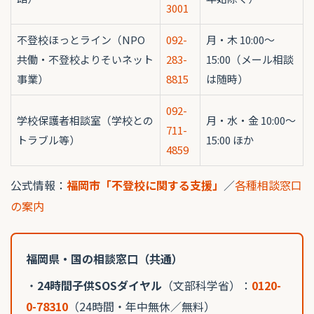
3001
不登校ほっとライン（NPO
092-
月・木 10:00〜
共働・不登校よりそいネット
283-
15:00（メール相談
事業）
8815
は随時）
092-
学校保護者相談室（学校との
月・水・金 10:00〜
711-
トラブル等）
15:00 ほか
4859
公式情報：
福岡市「不登校に関する支援」
／
各種相談窓口
の案内
福岡県・国の相談窓口（共通）
・
24時間子供SOSダイヤル
（文部科学省）：
0120-
0-78310
（24時間・年中無休／無料）