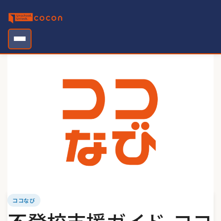
Skip
to
content
ココなび