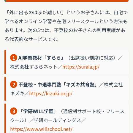
「外に出るのはまだ難しい」というお子さんには、自宅で
学べるオンライン学習や在宅フリースクールという方法も
あります。次の5つは、不登校のお子さんの利用実績があ
る代表的なサービスです。
1
AI学習教材「すらら」
（出席扱い制度に対応）／
株式会社すららネット／
https://surala.jp/
2
不登校・中退専門塾「キズキ共育塾」
／株式会社
キズキ／
https://kizuki.or.jp/
3
「学研WILL学園」
（通信制サポート校・フリース
クール）／学研ホールディングス／
https://www.willschool.net/