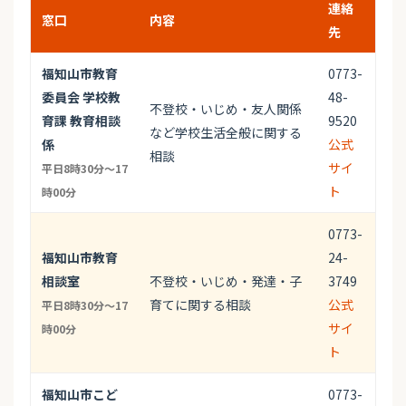
連絡
窓口
内容
先
福知山市教育
0773-
委員会 学校教
48-
不登校・いじめ・友人関係
育課 教育相談
9520
など学校生活全般に関する
係
公式
相談
サイ
平日8時30分～17
ト
時00分
0773-
福知山市教育
24-
相談室
不登校・いじめ・発達・子
3749
育てに関する相談
公式
平日8時30分～17
サイ
時00分
ト
福知山市こど
0773-