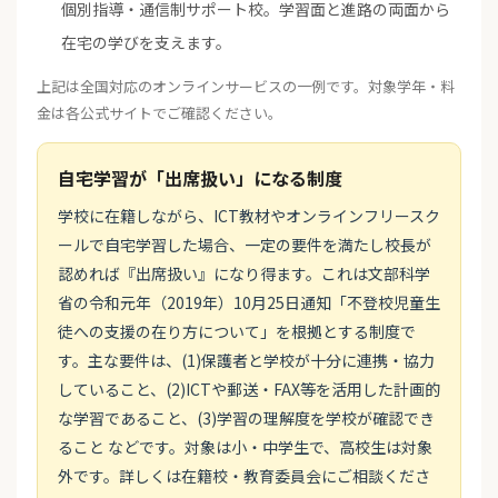
個別指導・通信制サポート校。学習面と進路の両面から
在宅の学びを支えます。
上記は全国対応のオンラインサービスの一例です。対象学年・料
金は各公式サイトでご確認ください。
自宅学習が「出席扱い」になる制度
学校に在籍しながら、ICT教材やオンラインフリースク
ールで自宅学習した場合、一定の要件を満たし校長が
認めれば『出席扱い』になり得ます。これは文部科学
省の令和元年（2019年）10月25日通知「不登校児童生
徒への支援の在り方について」を根拠とする制度で
す。主な要件は、(1)保護者と学校が十分に連携・協力
していること、(2)ICTや郵送・FAX等を活用した計画的
な学習であること、(3)学習の理解度を学校が確認でき
ること などです。対象は小・中学生で、高校生は対象
外です。詳しくは在籍校・教育委員会にご相談くださ