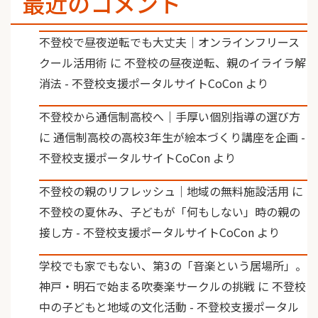
最近のコメント
不登校で昼夜逆転でも大丈夫｜オンラインフリース
クール活用術
に
不登校の昼夜逆転、親のイライラ解
消法 - 不登校支援ポータルサイトCoCon
より
不登校から通信制高校へ｜手厚い個別指導の選び方
に
通信制高校の高校3年生が絵本づくり講座を企画 -
不登校支援ポータルサイトCoCon
より
不登校の親のリフレッシュ｜地域の無料施設活用
に
不登校の夏休み、子どもが「何もしない」時の親の
接し方 - 不登校支援ポータルサイトCoCon
より
学校でも家でもない、第3の「音楽という居場所」。
神戸・明石で始まる吹奏楽サークルの挑戦
に
不登校
中の子どもと地域の文化活動 - 不登校支援ポータル