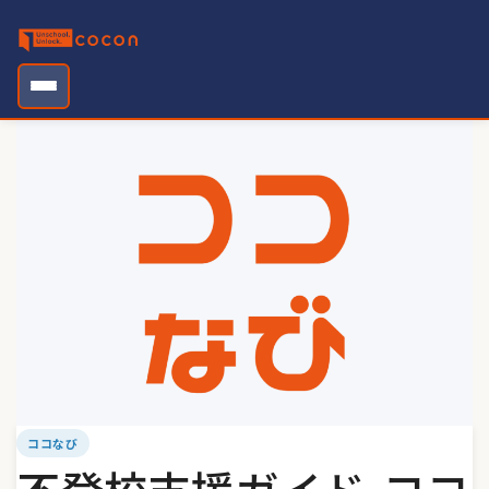
Skip
to
content
ココなび