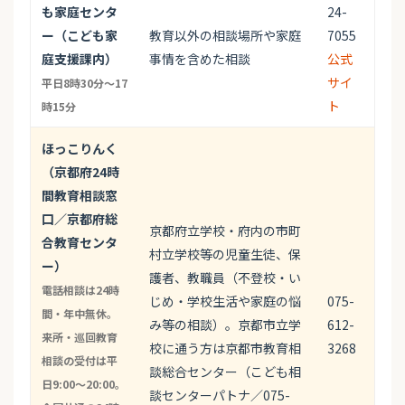
も家庭センタ
24-
ー（こども家
教育以外の相談場所や家庭
7055
庭支援課内）
事情を含めた相談
公式
サイ
平日8時30分～17
ト
時15分
ほっこりんく
（京都府24時
間教育相談窓
口／京都府総
京都府立学校・府内の市町
合教育センタ
村立学校等の児童生徒、保
ー）
護者、教職員（不登校・い
電話相談は24時
じめ・学校生活や家庭の悩
075-
間・年中無休。
み等の相談）。京都市立学
612-
来所・巡回教育
校に通う方は京都市教育相
3268
相談の受付は平
談総合センター（こども相
日9:00〜20:00。
談センターパトナ／075-