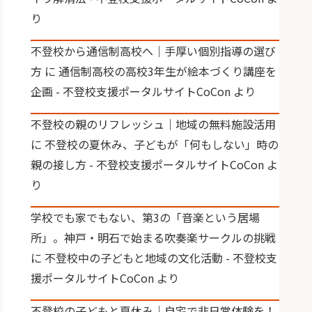
り
不登校から通信制高校へ｜手厚い個別指導の選び
方
に
通信制高校の高校3年生が絵本づくり講座を
企画 - 不登校支援ポータルサイトCoCon
より
不登校の親のリフレッシュ｜地域の無料施設活用
に
不登校の夏休み、子どもが「何もしない」時の
親の接し方 - 不登校支援ポータルサイトCoCon
よ
り
学校でも家でもない、第3の「音楽という居場
所」。神戸・明石で始まる吹奏楽サークルの挑戦
に
不登校中の子どもと地域の文化活動 - 不登校支
援ポータルサイトCoCon
より
不登校の子どもと夏休み｜自宅で非日常体験を！