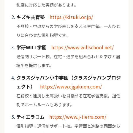
制度に対応した実績があります。
キズキ共育塾
https://kizuki.or.jp/
不登校・中退からの学び直しを支える専門塾。一人ひと
りに合わせた個別指導です。
学研WILL学園
https://www.willschool.net/
通信制サポート校。在宅・通学を組み合わせた学びと居
場所を提供します。
クラスジャパン小中学園（クラスジャパンプロジ
ェクト）
https://www.cjgakuen.com/
在籍校と連携し出席扱いを目指せる在宅学習支援。担任
制でホームルームもあります。
ティエラコム
https://www.j-tierra.com/
個別指導・通信制サポート校。学習面と進路の両面から