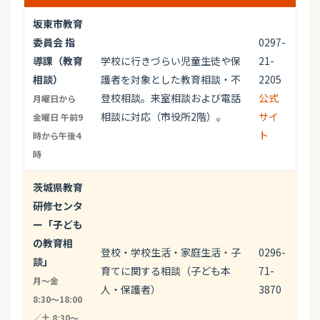
坂東市教育
委員会 指
0297-
導課（教育
学校に行きづらい児童生徒や保
21-
相談）
護者を対象とした教育相談・不
2205
登校相談。来室相談および電話
公式
月曜日から
相談に対応（市役所2階）。
サイ
金曜日 午前9
ト
時から午後4
時
茨城県教育
研修センタ
ー「子ども
の教育相
登校・学校生活・家庭生活・子
0296-
談」
育てに関する相談（子ども本
71-
月〜金
人・保護者）
3870
8:30〜18:00
／土 8:30〜