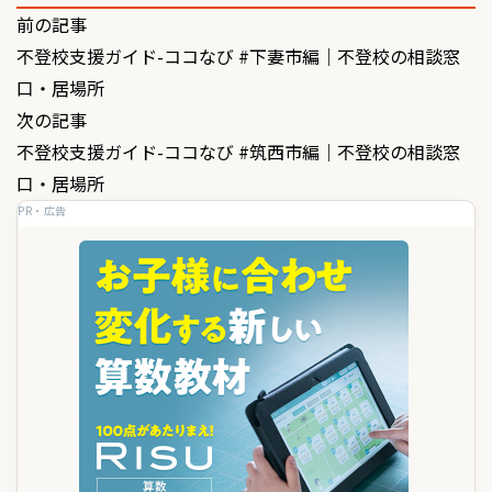
投
前の記事
不登校支援ガイド-ココなび #下妻市編｜不登校の相談窓
稿
口・居場所
ナ
次の記事
ビ
不登校支援ガイド-ココなび #筑西市編｜不登校の相談窓
ゲ
口・居場所
PR・広告
ー
シ
ョ
ン