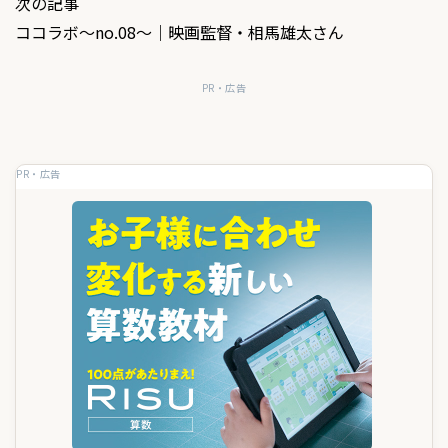
次の記事
ナ
ココラボ～no.08～｜映画監督・相馬雄太さん
ビ
ゲ
PR・広告
ー
シ
PR・広告
ョ
ン