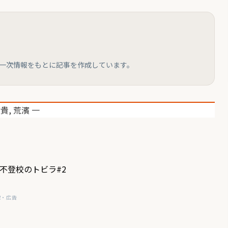
と一次情報をもとに記事を作成しています。
祐貴
,
荒濱 一
不登校のトビラ#2
R・広告