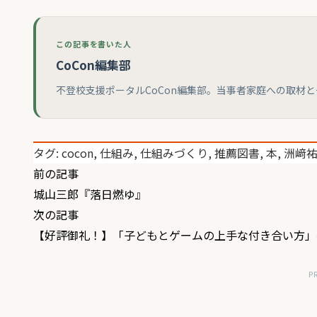
この記事を書いた人
CoCon編集部
不登校支援ポータルCoCon編集部。当事者家庭への取材
タグ:
cocon
,
仕組み
,
仕組みづくり
,
推薦図書
,
本
,
洲﨑
投
前の記事
城山三郎『落日燃ゆ』
稿
次の記事
ナ
【好評御礼！】「子どもとゲームの上手な付き合い方」
ビ
ゲ
P
ー