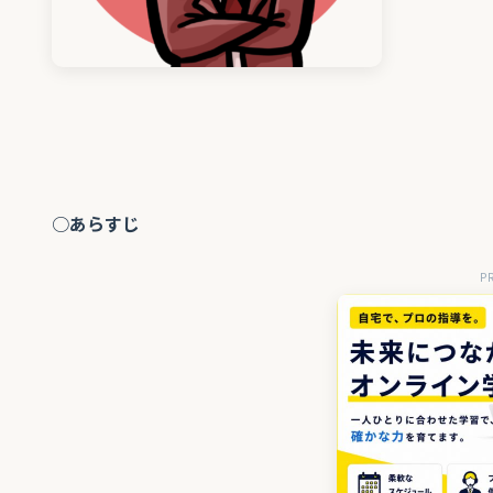
○
あらすじ
P