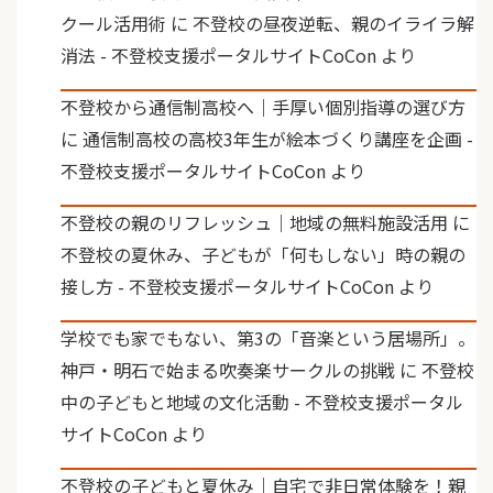
クール活用術
に
不登校の昼夜逆転、親のイライラ解
消法 - 不登校支援ポータルサイトCoCon
より
不登校から通信制高校へ｜手厚い個別指導の選び方
に
通信制高校の高校3年生が絵本づくり講座を企画 -
不登校支援ポータルサイトCoCon
より
不登校の親のリフレッシュ｜地域の無料施設活用
に
不登校の夏休み、子どもが「何もしない」時の親の
接し方 - 不登校支援ポータルサイトCoCon
より
学校でも家でもない、第3の「音楽という居場所」。
神戸・明石で始まる吹奏楽サークルの挑戦
に
不登校
中の子どもと地域の文化活動 - 不登校支援ポータル
サイトCoCon
より
不登校の子どもと夏休み｜自宅で非日常体験を！親