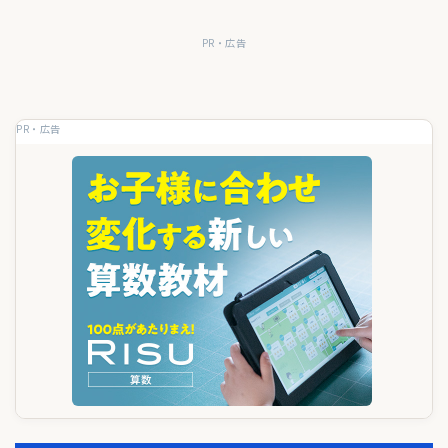
ー
PR・広告
シ
ョ
PR・広告
ン