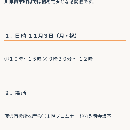
川県内市町村では初めて★
となる開催です。
１．日 時 １１月３日（月・祝）
①１０時～１５時 ② ９時３０分 ～ １２時
２．場 所
藤沢市役所本庁舎①１階プロムナード②５階会議室