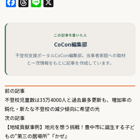
Facebook
Threads
Line
X
この記事を書いた人
CoCon編集部
不登校支援ポータルCoCon編集部。当事者家庭への取材
と一次情報をもとに記事を作成しています。
投
前の記事
不登校児童数は35万4000人と過去最多更新も、増加率の
稿
鈍化・新たな不登校の減少傾向に希望の光
ナ
次の記事
ビ
【地域貢献事例】地元を想う挑戦！豊中市に誕生する子ど
ゲ
もの“第三の居場所”『かぜ』