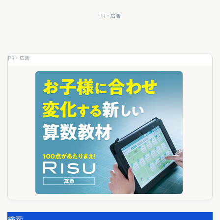
ゲ
PR・広告
ー
シ
ョ
PR・広告
ン
検索