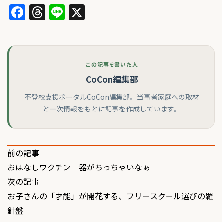
Facebook
Threads
Line
X
この記事を書いた人
CoCon編集部
不登校支援ポータルCoCon編集部。当事者家庭への取材
と一次情報をもとに記事を作成しています。
投
前の記事
おはなしワクチン｜器がちっちゃいなぁ
稿
次の記事
ナ
お子さんの「才能」が開花する、フリースクール選びの羅
ビ
針盤