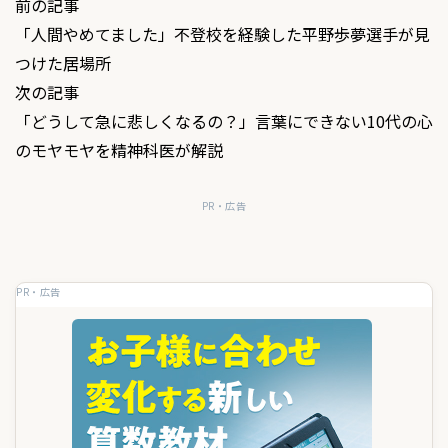
投
前の記事
「人間やめてました」不登校を経験した平野歩夢選手が見
稿
つけた居場所
ナ
次の記事
ビ
「どうして急に悲しくなるの？」言葉にできない10代の心
ゲ
のモヤモヤを精神科医が解説
ー
PR・広告
シ
ョ
PR・広告
ン