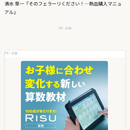
ナ
清水 草一『そのフェラーリください！―熱血購入マニュ
ビ
アル』
ゲ
PR・広告
ー
シ
ョ
PR・広告
ン