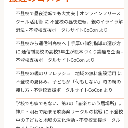
不登校で昼夜逆転でも大丈夫｜オンラインフリース
クール活用術
に
不登校の昼夜逆転、親のイライラ解
消法 - 不登校支援ポータルサイトCoCon
より
不登校から通信制高校へ｜手厚い個別指導の選び方
に
通信制高校の高校3年生が絵本づくり講座を企画 -
不登校支援ポータルサイトCoCon
より
不登校の親のリフレッシュ｜地域の無料施設活用
に
不登校の夏休み、子どもが「何もしない」時の親の
接し方 - 不登校支援ポータルサイトCoCon
より
学校でも家でもない、第3の「音楽という居場所」。
神戸・明石で始まる吹奏楽サークルの挑戦
に
不登校
中の子どもと地域の文化活動 - 不登校支援ポータル
サイトCoCon
より