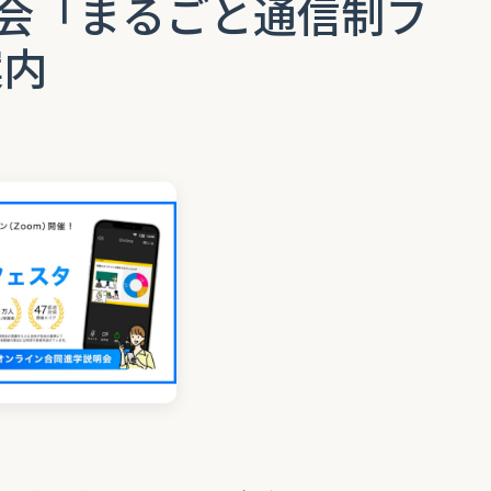
会「まるごと通信制フ
案内